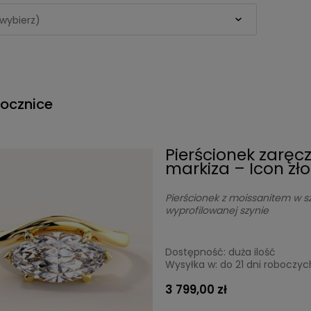
wybierz)
Rocznice
Pierścionek zaręc
markiza – Icon zł
Pierścionek z moissanitem w sz
wyprofilowanej szynie
Dostępność:
duża ilość
Wysyłka w:
do 21 dni roboczyc
3 799,00 zł