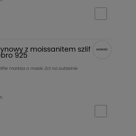
zynowy z moissanitem szlif
NOWOŚĆ
ebro 925
lifie markiza o masie 2ct na subtelnie
ch