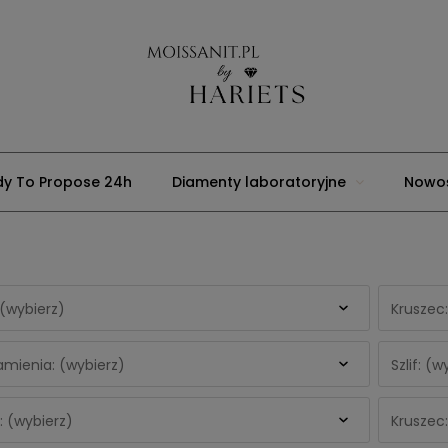
y To Propose 24h
Diamenty laboratoryjne
Nowoś
Usługi jubilerskie
Strona główna
Blog
Moons
 (wybierz)
Kruszec:
mienia: (wybierz)
Szlif: (w
 (wybierz)
Kruszec: