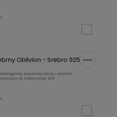
ch
ebrny Oblivion - Srebro 925
NOWOŚĆ
okrąglonej, kopułowej tarczy i wyraźnie
 wykonany ze srebra próby 925
ch