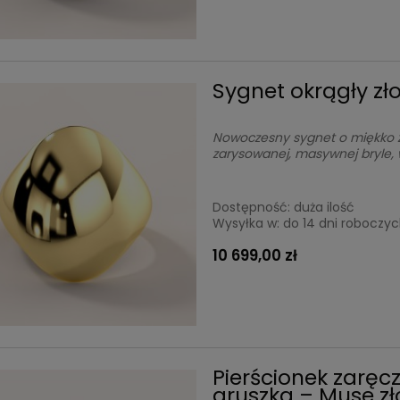
Sygnet okrągły zło
Nowoczesny sygnet o miękko za
zarysowanej, masywnej bryle,
Dostępność:
duża ilość
Wysyłka w:
do 14 dni roboczy
10 699,00 zł
Pierścionek zaręc
gruszka – Muse zł