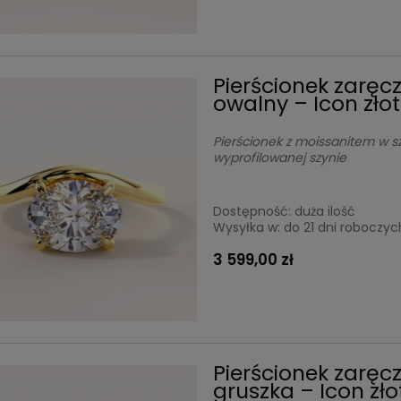
Pierścionek zaręc
owalny – Icon zło
Pierścionek z moissanitem w sz
wyprofilowanej szynie
Dostępność:
duża ilość
Wysyłka w:
do 21 dni roboczyc
3 599,00 zł
Pierścionek zaręc
gruszka – Icon zł