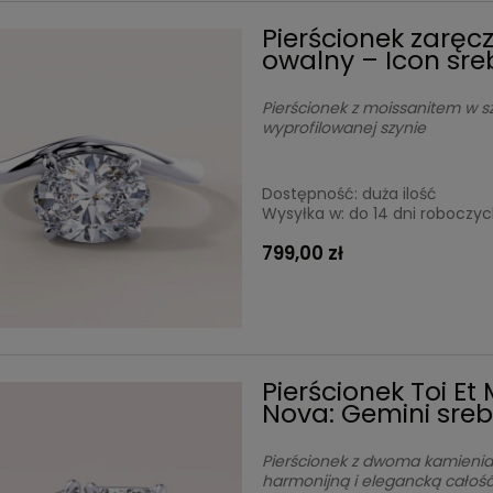
Pierścionek zaręc
owalny – Icon sre
Pierścionek z moissanitem w sz
wyprofilowanej szynie
Dostępność:
duża ilość
Wysyłka w:
do 14 dni roboczy
799,00 zł
Pierścionek Toi Et
Nova: Gemini sreb
Pierścionek z dwoma kamieniam
harmonijną i elegancką całoś