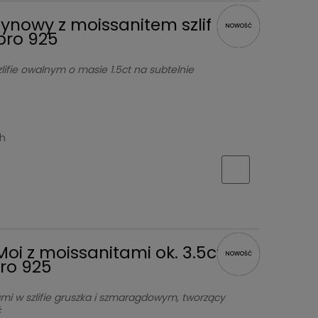
zynowy z moissanitem szlif
NOWOŚĆ
bro 925
lifie owalnym o masie 1.5ct na subtelnie
ch
 Moi z moissanitami ok. 3.5ct –
NOWOŚĆ
ro 925
i w szlifie gruszka i szmaragdowym, tworzący
ć