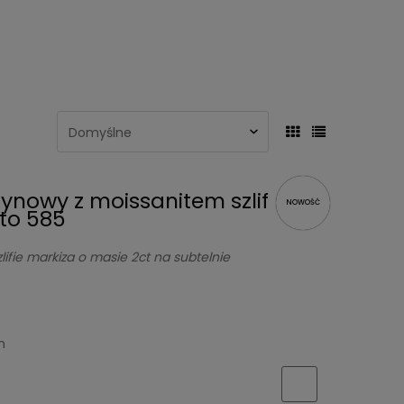
zynowy z moissanitem szlif
NOWOŚĆ
oto 585
lifie markiza o masie 2ct na subtelnie
h