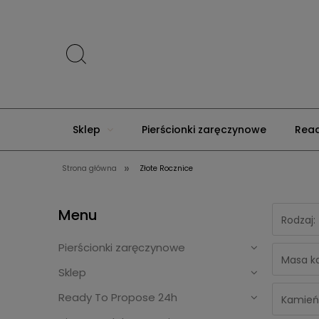
Sklep
Pierścionki zaręczynowe
Read
»
Strona główna
Złote Rocznice
Menu
Złote Rocznice
Premium
Menu
Rodzaj:
Pierścionki zaręczynowe
Masa ka
Sklep
Ready To Propose 24h
Kamień: