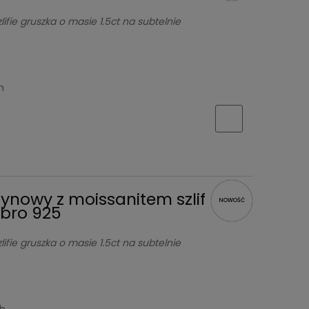
ifie gruszka o masie 1.5ct na subtelnie
h
zynowy z moissanitem szlif
NOWOŚĆ
ebro 925
ifie gruszka o masie 1.5ct na subtelnie
ch