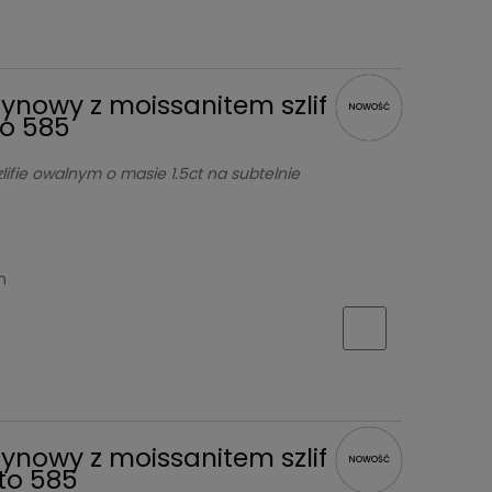
zynowy z moissanitem szlif
NOWOŚĆ
to 585
lifie owalnym o masie 1.5ct na subtelnie
h
zynowy z moissanitem szlif
NOWOŚĆ
oto 585