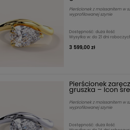
Pierścionek z moissanitem w szl
wyprofilowanej szynie
Dostępność:
duża ilość
Wysyłka w:
do 21 dni roboczyc
3 599,00 zł
Pierścionek zaręc
gruszka – Icon sr
Pierścionek z moissanitem w szl
wyprofilowanej szynie
Dostępność:
duża ilość
Wysyłka w:
do 14 dni roboczy