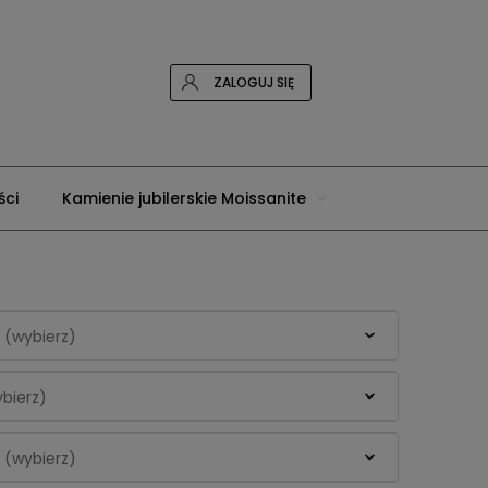
ZALOGUJ SIĘ
ci
Kamienie jubilerskie Moissanite
tone
 (wybierz)
ybierz)
 (wybierz)