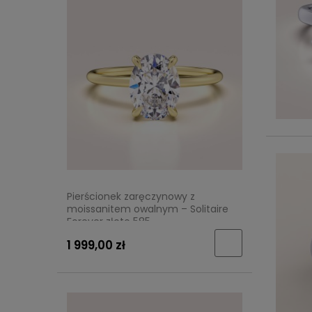
Pierścionek zaręczynowy z
moissanitem owalnym – Solitaire
Forever złoto 585
1 999,00 zł