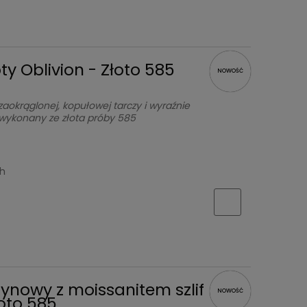
ty Oblivion - Złoto 585
NOWOŚĆ
okrąglonej, kopułowej tarczy i wyraźnie
 wykonany ze złota próby 585
ch
zynowy z moissanitem szlif
NOWOŚĆ
oto 585