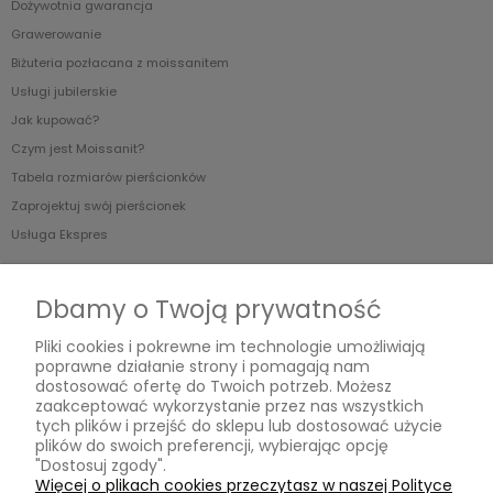
Dożywotnia gwarancja
Grawerowanie
Biżuteria pozłacana z moissanitem
Usługi jubilerskie
Jak kupować?
Czym jest Moissanit?
Tabela rozmiarów pierścionków
Zaprojektuj swój pierścionek
Usługa Ekspres
O nas
Dbamy o Twoją prywatność
Blog
Pliki cookies i pokrewne im technologie umożliwiają
O Nas
poprawne działanie strony i pomagają nam
dostosować ofertę do Twoich potrzeb. Możesz
zaakceptować wykorzystanie przez nas wszystkich
tych plików i przejść do sklepu lub dostosować użycie
MOISSANIT.PL
plików do swoich preferencji, wybierając opcję
"Dostosuj zgody".
Biuro
Więcej o plikach cookies przeczytasz w naszej Polityce