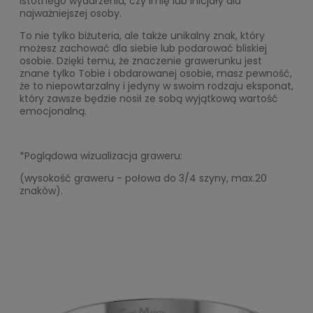
istotnego wydarzenia, czy imię lub inicjały dla
najważniejszej osoby.
To nie tylko biżuteria, ale także unikalny znak, który
możesz zachować dla siebie lub podarować bliskiej
osobie. Dzięki temu, że znaczenie grawerunku jest
znane tylko Tobie i obdarowanej osobie, masz pewność,
że to niepowtarzalny i jedyny w swoim rodzaju eksponat,
który zawsze będzie nosił ze sobą wyjątkową wartość
emocjonalną.
*Poglądowa wizualizacja graweru:
(wysokość graweru - połowa do 3/4 szyny, max.20
znaków).