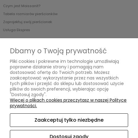
Czym jest Moissanit?
Tabela rozmiarów pierścionków
Zaprojektuj swój pierścionek
Usługa Ekspres
O nas
Dbamy o Twoją prywatność
Blog
Pliki cookies i pokrewne im technologie umożliwiają
O Nas
poprawne działanie strony i pomagają nam
dostosować ofertę do Twoich potrzeb. Możesz
zaakceptować wykorzystanie przez nas wszystkich
tych plików i przejść do sklepu lub dostosować użycie
MOISSANIT.PL
plików do swoich preferencji, wybierając opcję
"Dostosuj zgody".
Biuro
Więcej o plikach cookies przeczytasz w naszej Polityce
Pn-Pt w godzinach 11.00-17.00 (po wcześniejszym umówieniu)
prywatności.
ul. Swarzewska 58 lok.3
01-821 Warszawa
Zaakceptuj tylko niezbędne
Obsługa Klienta
Pn-Pt w godzinach 10.00-17.00
Dostosuj zgody