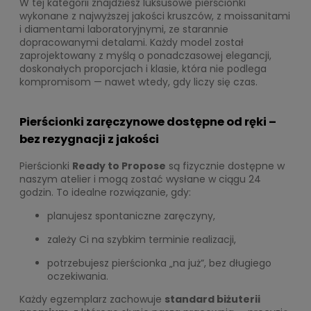
W tej kategorii znajdziesz luksusowe pierścionki
wykonane z najwyższej jakości kruszców, z moissanitami
i diamentami laboratoryjnymi, ze starannie
dopracowanymi detalami. Każdy model został
zaprojektowany z myślą o ponadczasowej elegancji,
doskonałych proporcjach i klasie, która nie podlega
kompromisom — nawet wtedy, gdy liczy się czas.
Pierścionki zaręczynowe dostępne od ręki –
bez rezygnacji z jakości
Pierścionki
Ready to Propose
są fizycznie dostępne w
naszym atelier i mogą zostać wysłane w ciągu 24
godzin. To idealne rozwiązanie, gdy:
planujesz spontaniczne zaręczyny,
zależy Ci na szybkim terminie realizacji,
potrzebujesz pierścionka „na już”, bez długiego
oczekiwania.
Każdy egzemplarz zachowuje
standard biżuterii