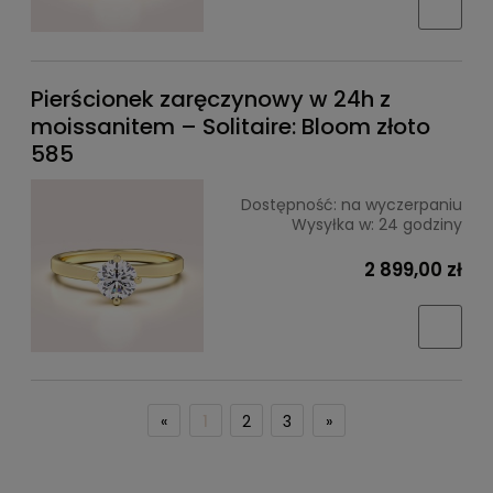
Pierścionek zaręczynowy w 24h z
moissanitem – Solitaire: Bloom złoto
585
Dostępność:
na wyczerpaniu
Wysyłka w:
24 godziny
2 899,00 zł
«
1
2
3
»