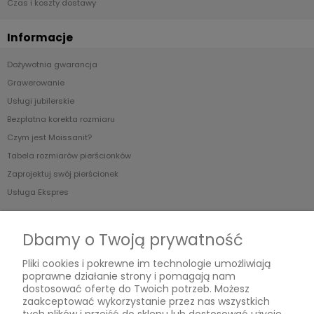
Czas i koszty dostawy
Informacje
Dożywotnia gwarancja
Grawerowanie
Usługi jubilerskie
Bezpłatna korekta rozmiaru
Czym jest Moissanit?
Tabela rozmiarów pierścionków
Zaprojektuj swój pierścionek
Usługa Ekspres
O nas
Dbamy o Twoją prywatność
Blog
Pliki cookies i pokrewne im technologie umożliwiają
O Nas
poprawne działanie strony i pomagają nam
dostosować ofertę do Twoich potrzeb. Możesz
zaakceptować wykorzystanie przez nas wszystkich