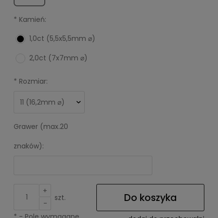
*
Kamień:
1,0ct (5,5x5,5mm ⌀)
2,0ct (7x7mm ⌀)
*
Rozmiar:
Grawer (max.20
znaków):
+
Do koszyka
szt.
-
*
- Pole wymagane