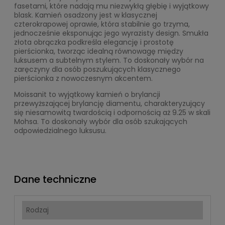
fasetami, które nadają mu niezwykłą głębię i wyjątkowy
blask. Kamień osadzony jest w klasycznej
czterokrapowej oprawie, która stabilnie go trzyma,
jednocześnie eksponując jego wyrazisty design. Smukła
złota obrączka podkreśla elegancję i prostotę
pierścionka, tworząc idealną równowagę między
luksusem a subtelnym stylem. To doskonały wybór na
zaręczyny dla osób poszukujących klasycznego
pierścionka z nowoczesnym akcentem.
Moissanit to wyjątkowy kamień o brylancji
przewyższającej brylancję diamentu, charakteryzujący
się niesamowitą twardością i odpornością aż 9.25 w skali
Mohsa. To doskonały wybór dla osób szukających
odpowiedzialnego luksusu.
Dane techniczne
Rodzaj