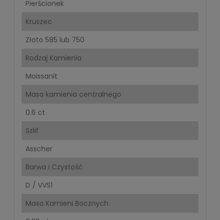
Pierścionek
Kruszec
Złoto 585 lub 750
Rodzaj Kamienia
Moissanit
Masa kamienia centralnego
0.6 ct
Szlif
Asscher
Barwa i Czystość
D / VVS1
Masa Kamieni Bocznych