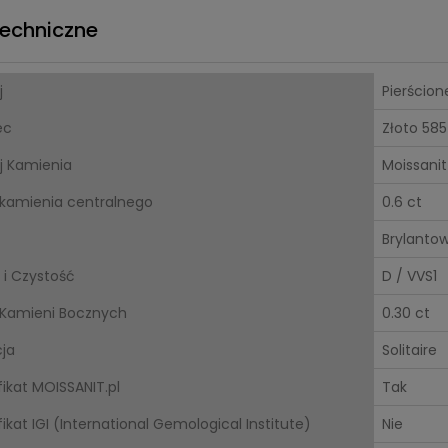
echniczne
j
Pierścion
ec
Złoto 585
j Kamienia
Moissanit
kamienia centralnego
0.6 ct
Brylanto
 i Czystość
D / VVS1
Kamieni Bocznych
0.30 ct
cja
Solitaire
fikat MOISSANIT.pl
Tak
ikat IGI (International Gemological Institute)
Nie