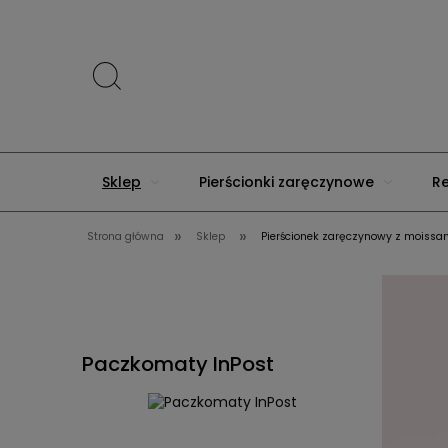
Sklep
Pierścionki zaręczynowe
R
»
»
Strona główna
Sklep
Pierścionek zaręczynowy z moissani
Menu
Złote Rocznice
Premium
Paczkomaty InPost