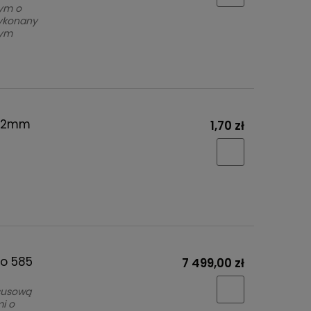
nym o
wykonany
cym
-12mm
1,70 zł
to 585
7 499,00 zł
ksusową
i o