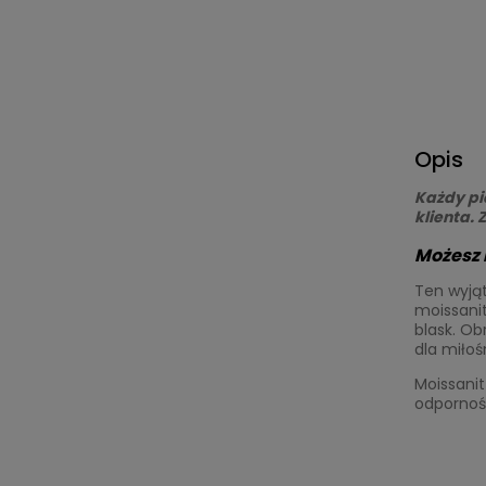
Opis
Każdy pi
klienta.
Możesz m
Ten wyjąt
moissanit
blask. Ob
dla miłoś
Moissanit
odpornośc