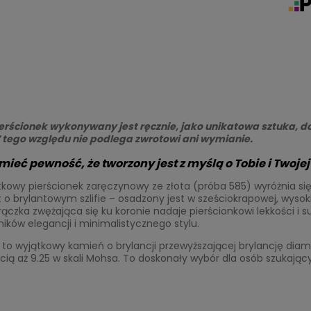
erścionek wykonywany jest ręcznie, jako unikatowa sztuka, do
 Z tego względu nie podlega zwrotowi ani wymianie.
ieć pewność, że tworzony jest z myślą o Tobie i Twojej h
kowy pierścionek zaręczynowy ze złota (próba 585) wyróżnia si
 o brylantowym szlifie – osadzony jest w sześciokrapowej, wysoki
rączka zwężająca się ku koronie nadaje pierścionkowi lekkości i 
ników elegancji i minimalistycznego stylu.
 to wyjątkowy kamień o brylancji przewyższającej brylancję dia
ią aż 9.25 w skali Mohsa. To doskonały wybór dla osób szukając