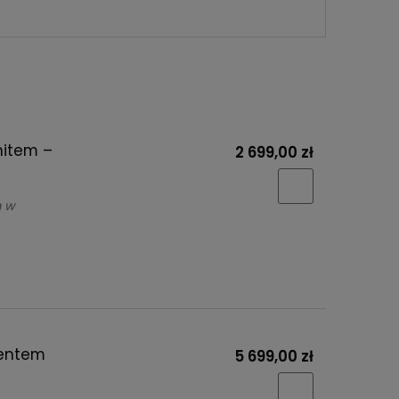
nitem –
2 699,00 zł
m w
mentem
5 699,00 zł