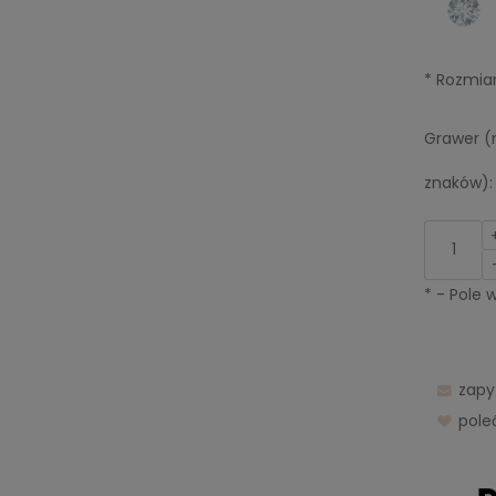
*
Rozmiar
Grawer (
znaków):
*
- Pole
zapy
pol