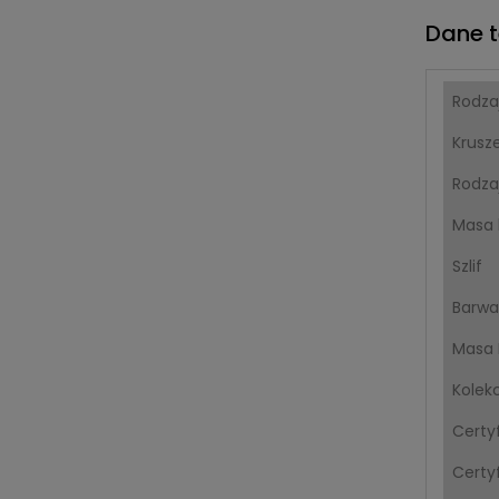
Dane t
Rodza
Krusz
Rodza
Masa 
Szlif
Barwa
Masa 
Kolek
Certy
Certyf