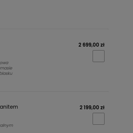
2 699,00 zł
sowa
 masie
 blasku
sanitem
2 199,00 zł
tralnym