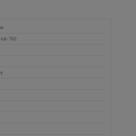
ek
 lub 750
wy