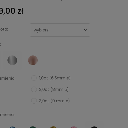
9,00 zł
ota:
:
1,0ct (6,5mm ⌀)
mienia:
2,0ct (8mm ⌀)
3,0ct (9 mm ⌀)
amienia: