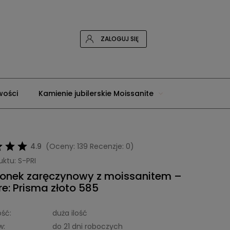
ZALOGUJ SIĘ
wości
Kamienie jubilerskie Moissanite
tone
4.9
(Oceny: 139 Recenzje: 0)
uktu:
S-PRI
ionek zaręczynowy z moissanitem –
ire: Prisma złoto 585
ść:
duża ilość
w:
do 21 dni roboczych