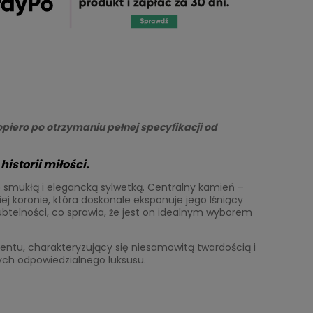
piero po otrzymaniu pełnej specyfikacji od
istorii miłości.
ę smukłą i elegancką sylwetką. Centralny kamień –
ej koronie, która doskonale eksponuje jego lśniący
subtelności, co sprawia, że jest on idealnym wyborem
mentu, charakteryzujący się niesamowitą twardością i
ych odpowiedzialnego luksusu.