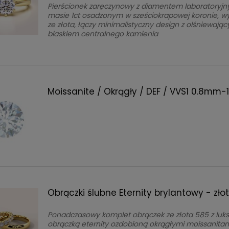
Pierścionek zaręczynowy z diamentem laboratoryj
masie 1ct osadzonym w sześciokrapowej koronie, 
ze złota, łączy minimalistyczny design z olśniewają
blaskiem centralnego kamienia
Moissanite / Okrągły / DEF / VVS1 0.8mm
Obrączki ślubne Eternity brylantowy - zło
Ponadczasowy komplet obrączek ze złota 585 z lu
obrączką eternity ozdobioną okrągłymi moissanitam