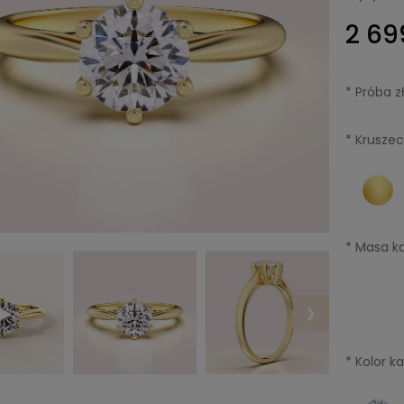
2 69
*
Próba zł
*
Kruszec
*
Masa ka
❯
*
Kolor k