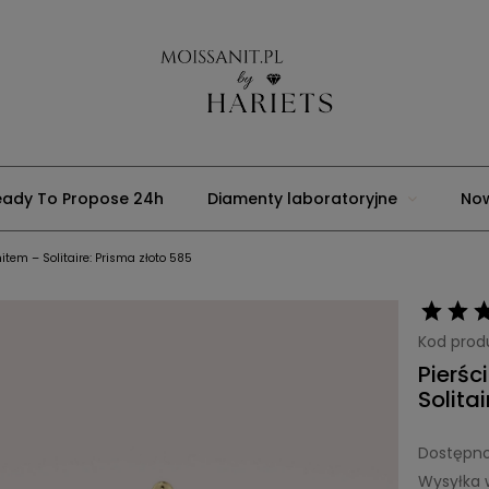
eady To Propose 24h
Diamenty laboratoryjne
No
tem – Solitaire: Prisma złoto 585
Usługi jubilerskie
Strona główna
Blog
Moons
Kod prod
Pierśc
Solita
Dostępno
Wysyłka 