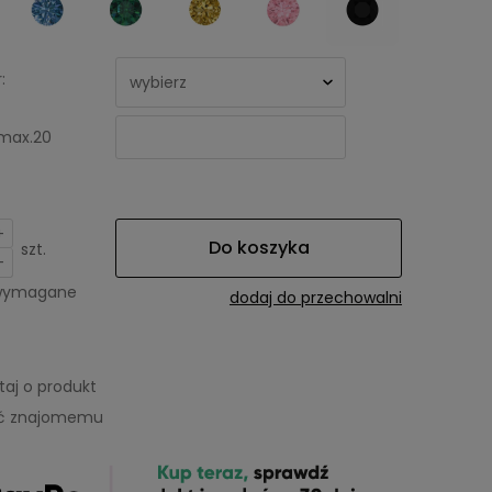
:
max.20
+
Do koszyka
szt.
-
 wymagane
dodaj do przechowalni
taj o produkt
eć znajomemu