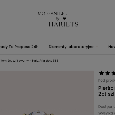
eady To Propose 24h
Diamenty laboratoryjne
No
tem 2ct szlif owalny – Halo: Aria złoto 585
Usługi jubilerskie
Strona główna
Blog
Moons
Kod prod
Pierś
2ct sz
Dostępno
Wysyłka 