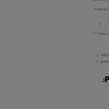
znaków):
*
- Pole
zapy
pol