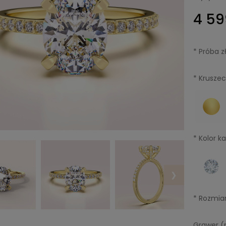
4 59
*
Próba zł
*
Kruszec
*
Kolor k
❯
*
Rozmiar
Grawer (