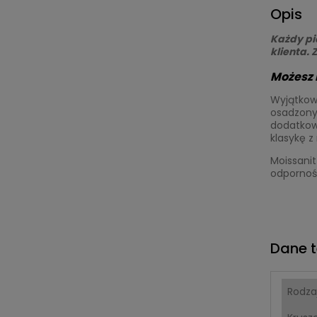
Opis
Każdy pi
klienta.
Możesz m
Wyjątkow
osadzony 
dodatkową
klasykę 
Moissanit
odpornośc
Dane t
Rodza