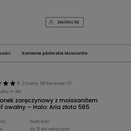
ZALOGUJ SIĘ
wości
Kamienie jubilerskie Moissanite
tone
5
(Oceny: 98 Recenzje: 0)
uktu:
H-ARI
cionek zaręczynowy z moissanitem
lif owalny – Halo: Aria złoto 585
ść:
duża ilość
w:
do 21 dni roboczych