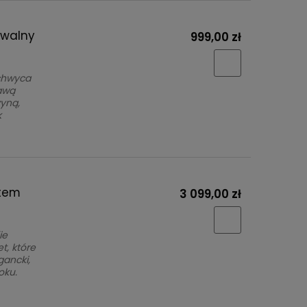
owalny
999,00 zł
achwyca
awą
yną,
k
item
3 099,00 zł
ie
t, które
ancki,
oku.