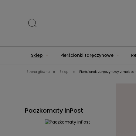
Sklep
Pierścionki zaręczynowe
R
»
»
Strona główna
Sklep
Pierścionek zaręczynowy z moissani
Menu
Złote Rocznice
Premium
Paczkomaty InPost