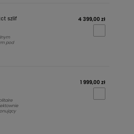
t szlif
4 399,00 zł
alnym
tym pod
1 999,00 zł
itaire
fektownie
ponujący