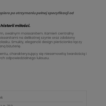
piero po otrzymaniu pełnej specyfikacji od
istorii miłości.
cym, owalnym moissanitem. Kamień centralny
ssanitami na delikatnej szynie oraz zdobiony
asku. Smukły, elegancki design pierścionka łączy
ną biżuterię.
mentu, charakteryzujący się niesamowitą twardością i
ych odpowiedzialnego luksusu.
ek