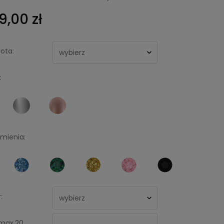
9,00 zł
ota:
:
amienia:
:
max.20