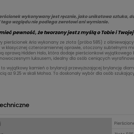
erścionek wykonywany jest ręcznie, jako unikatowa sztuka, do
 Z tego względu nie podlega zwrotowi ani wymianie.
ieć pewność, że tworzony jest z myślą o Tobie i Twojej h
y pierścionek Aria wykonany ze złota (próba 585) z olśniewają
w klasycznej czteroramiennej oprawie, otoczony subtelnymi moi
 oprawą Hidden Halo, która dodaje pierścionkowi wyjątkowego bl
z nowoczesnym luksusem, idealny dla osób ceniących wyrafinowa
 to wyjątkowy kamień o brylancji przewyższającej brylancję dia
ią aż 9.25 w skali Mohsa. To doskonały wybór dla osób szukając
echniczne
j
Pierścion