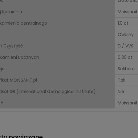
ec
Złoto 585
j Kamienia
Moissanit
kamienia centralnego
1.0 ct
Owalny
 i Czystość
D / VVS1
Kamieni Bocznych
0.30 ct
cja
Solitaire
fikat MOISSANIT.pl
Tak
ikat IGI (International Gemological Institute)
Nie
eń
Moissanit
kty powiązane