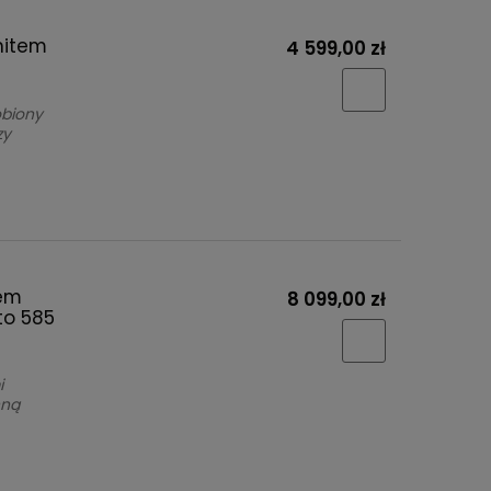
nitem
4 599,00 zł
obiony
zy
tem
8 099,00 zł
to 585
i
nną