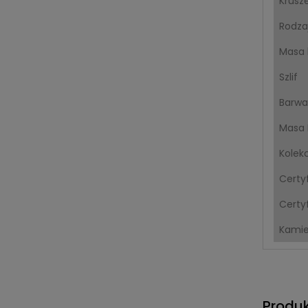
Krusz
Rodza
Masa 
Szlif
Barwa
Masa 
Kolek
Certy
Certyf
Kami
Produ