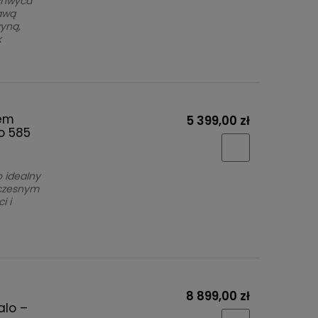
achwyca
awą
yną,
k
tem
5 399,00 zł
o 585
 idealny
oczesnym
i i
8 899,00 zł
alo –