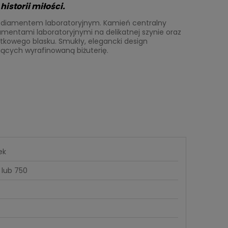
istorii miłości.
m diamentem laboratoryjnym. Kamień centralny
mentami laboratoryjnymi na delikatnej szynie oraz
tkowego blasku. Smukły, elegancki design
iących wyrafinowaną biżuterię.
ek
 lub 750