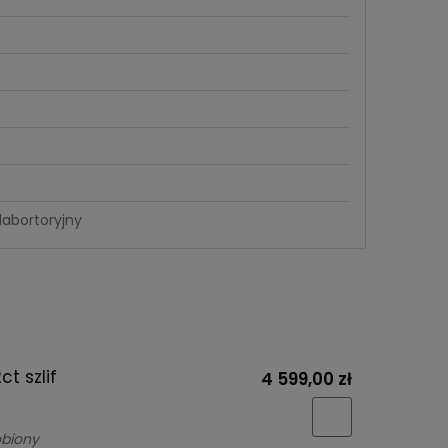
labortoryjny
t szlif
4 599,00 zł
obiony