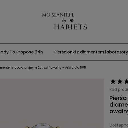
eady To Propose 24h
Pierścionki z diamentem laborator
mentem laboratoryjnym 2ct szlif owalny – Aria złoto 585
Kod prod
Pierśc
diamen
owalny
Dostępno