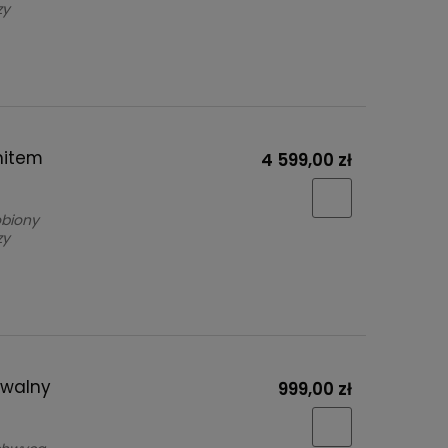
zy
nitem
4 599,00 zł
obiony
zy
owalny
999,00 zł