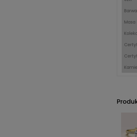
Barwa
Masa 
Kolek
Certy
Certyf
Kami
Produ