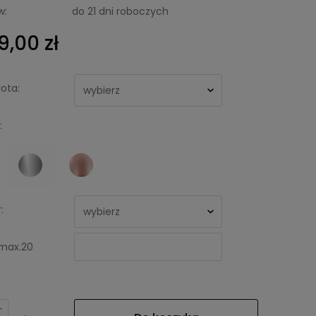
w:
do 21 dni roboczych
9,00 zł
ota:
:
:
max.20
+