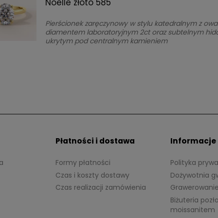
Noelle złoto 585
Pierścionek zaręczynowy w stylu katedralnym z ow
diamentem laboratoryjnym 2ct oraz subtelnym hid
ukrytym pod centralnym kamieniem
Płatności i dostawa
Informacje
a
Formy płatności
Polityka pryw
Czas i koszty dostawy
Dożywotnia g
Czas realizacji zamówienia
Grawerowani
Biżuteria pozł
moissanitem