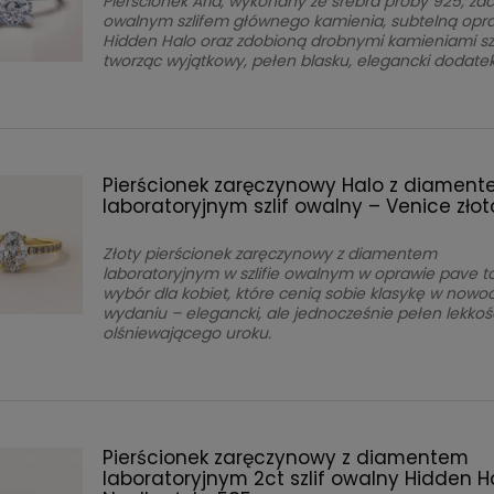
Pierścionek Aria, wykonany ze srebra próby 925, z
owalnym szlifem głównego kamienia, subtelną opr
Hidden Halo oraz zdobioną drobnymi kamieniami sz
tworząc wyjątkowy, pełen blasku, elegancki dodate
Pierścionek zaręczynowy Halo z diamen
laboratoryjnym szlif owalny – Venice złot
Złoty pierścionek zaręczynowy z diamentem
laboratoryjnym w szlifie owalnym w oprawie
pave to
wybór dla kobiet, które cenią sobie klasykę w now
wydaniu – elegancki, ale jednocześnie pełen lekkośc
olśniewającego uroku.
Pierścionek zaręczynowy z diamentem
laboratoryjnym 2ct szlif owalny Hidden H