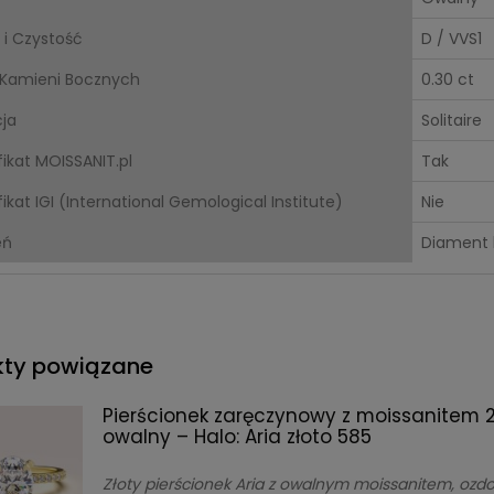
 i Czystość
D / VVS1
Kamieni Bocznych
0.30 ct
cja
Solitaire
fikat MOISSANIT.pl
Tak
ikat IGI (International Gemological Institute)
Nie
eń
Diament 
kty powiązane
Pierścionek zaręczynowy z moissanitem 2c
owalny – Halo: Aria złoto 585
Złoty pierścionek Aria z owalnym moissanitem, ozd