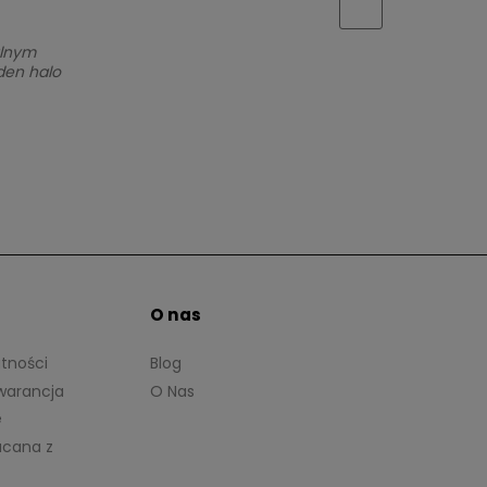
alnym
den halo
O nas
atności
Blog
warancja
O Nas
e
acana z