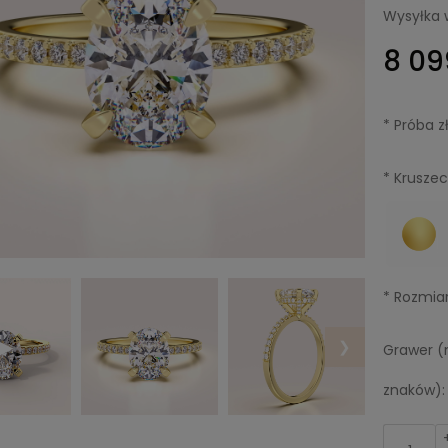
Wysyłka 
8 09
*
Próba zł
*
Kruszec
*
Rozmiar
❯
Grawer (
znaków):