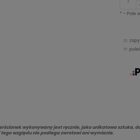
*
- Pole
zapy
pol
erścionek wykonywany jest ręcznie, jako unikatowa sztuka, do
 Z tego względu nie podlega zwrotowi ani wymianie.