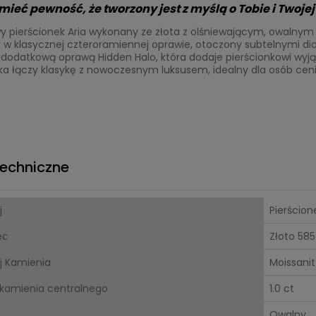
ieć pewność, że tworzony jest z myślą o Tobie i Twojej h
y pierścionek Aria wykonany ze złota z olśniewającym, owalny
w klasycznej czteroramiennej oprawie, otoczony subtelnymi dia
dodatkową oprawą Hidden Halo, która dodaje pierścionkowi wyją
ka łączy klasykę z nowoczesnym luksusem, idealny dla osób cen
echniczne
j
Pierścion
ec
Złoto 585
j Kamienia
Moissanit
kamienia centralnego
1.0 ct
Owalny