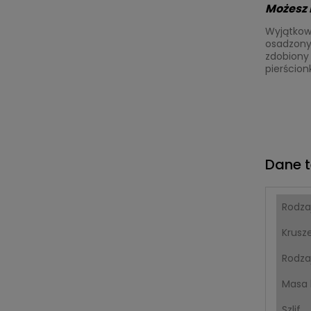
Możesz m
Wyjątkow
osadzony 
zdobiony 
pierścion
Dane t
Rodza
Krusz
Rodza
Masa 
Szlif