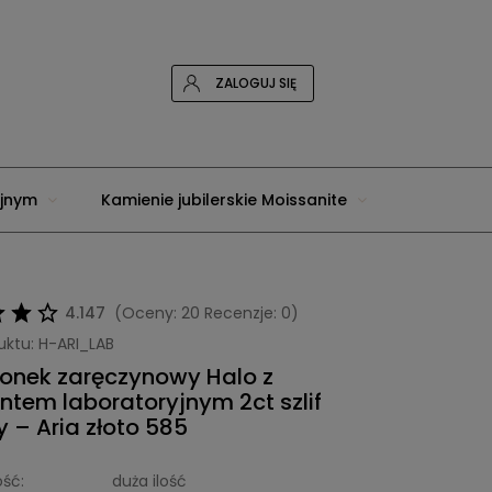
ZALOGUJ SIĘ
yjnym
Kamienie jubilerskie Moissanite
4.147
(Oceny: 20 Recenzje: 0)
uktu:
H-ARI_LAB
ionek zaręczynowy Halo z
tem laboratoryjnym 2ct szlif
 – Aria złoto 585
ść:
duża ilość