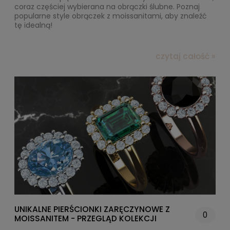
coraz częściej wybierana na obrączki ślubne. Poznaj
popularne style obrączek z moissanitami, aby znaleźć
tę idealną!
czytaj całość »
UNIKALNE PIERŚCIONKI ZARĘCZYNOWE Z
0
MOISSANITEM - PRZEGLĄD KOLEKCJI