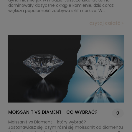
dynamicznie jak w modzie. Jeszcze kilka lat temu
dominowały klasyczne okrągłe kamienie, dziś coraz
większą popularność zdobywa szlif markiza. W
połączeniu z moissanitem tworzy wyjątkowo efektowny
duet, który zachwyca blaskiem, elegancją i
czytaj całość »
nowoczesnym charakterem. Dlaczego właśnie ten szlif
podbija serca kobiet na całym świecie? Jakie ma zalety
i komu będzie pasował najlepiej? Oto wszystko, co
warto wiedzieć o moissanicie w szlifie markiza.
MOISSANIT VS DIAMENT - CO WYBRAĆ?
0
Moissanit vs Diament – który wybrać?
Zastanawiasz się, czym różni się moissanit od diamentu