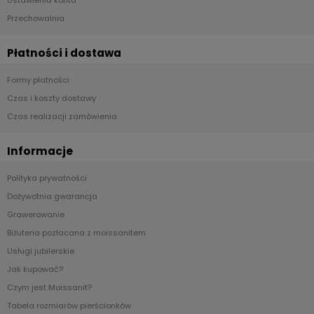
Ustawienia konta
Przechowalnia
Płatności i dostawa
Formy płatności
Czas i koszty dostawy
Czas realizacji zamówienia
Informacje
Polityka prywatności
Dożywotnia gwarancja
Grawerowanie
Biżuteria pozłacana z moissanitem
Usługi jubilerskie
Jak kupować?
Czym jest Moissanit?
Tabela rozmiarów pierścionków