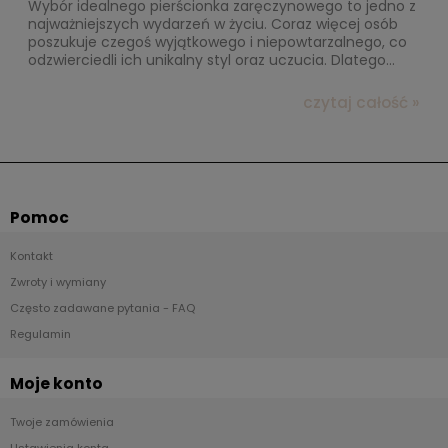
Wybór idealnego pierścionka zaręczynowego to jedno z
najważniejszych wydarzeń w życiu. Coraz więcej osób
poszukuje czegoś wyjątkowego i niepowtarzalnego, co
odzwierciedli ich unikalny styl oraz uczucia. Dlatego
nieszablonowe pierścionki zaręczynowe z moissanitem
zyskują na popularności. W tym wpisie przedstawimy
czytaj całość »
przegląd kolekcji, które z pewnością zainspirują każdego,
kto szuka ekskluzywnej biżuterii o wyjątkowym blasku.
Pomoc
Kontakt
Zwroty i wymiany
Często zadawane pytania - FAQ
Regulamin
Moje konto
Twoje zamówienia