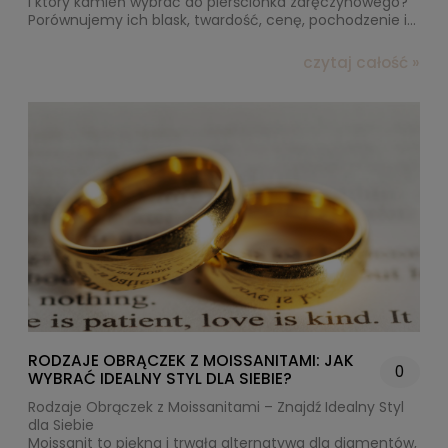
i który kamień wybrać do pierścionka zaręczynowego?
Porównujemy ich blask, twardość, cenę, pochodzenie i
etykę. Czy warto zapłacić więcej za prestiż, czy
postawić na nowoczesną, etyczną alternatywę? A
czytaj całość »
może rozwiązaniem są diamenty laboratoryjne?
Sprawdź, co naprawdę się opłaca.
RODZAJE OBRĄCZEK Z MOISSANITAMI: JAK
0
WYBRAĆ IDEALNY STYL DLA SIEBIE?
Rodzaje Obrączek z Moissanitami – Znajdź Idealny Styl
dla Siebie
Moissanit to piękna i trwała alternatywa dla diamentów,