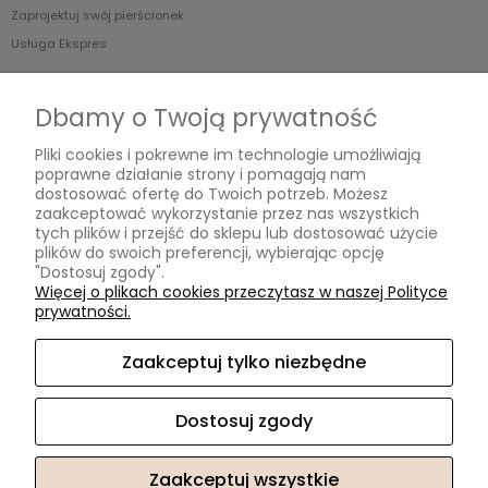
Zaprojektuj swój pierścionek
Usługa Ekspres
O nas
Dbamy o Twoją prywatność
Blog
Pliki cookies i pokrewne im technologie umożliwiają
O Nas
poprawne działanie strony i pomagają nam
dostosować ofertę do Twoich potrzeb. Możesz
zaakceptować wykorzystanie przez nas wszystkich
tych plików i przejść do sklepu lub dostosować użycie
MOISSANIT.PL
plików do swoich preferencji, wybierając opcję
"Dostosuj zgody".
Biuro
Więcej o plikach cookies przeczytasz w naszej Polityce
Pn-Pt w godzinach 11.00-17.00 (po wcześniejszym umówieniu)
prywatności.
ul. Swarzewska 58 lok.3
01-821 Warszawa
Zaakceptuj tylko niezbędne
Obsługa Klienta
Pn-Pt w godzinach 10.00-17.00
Dostosuj zgody
Tel. +48 732 220 323
sklep@moissanit.pl
Zaakceptuj wszystkie