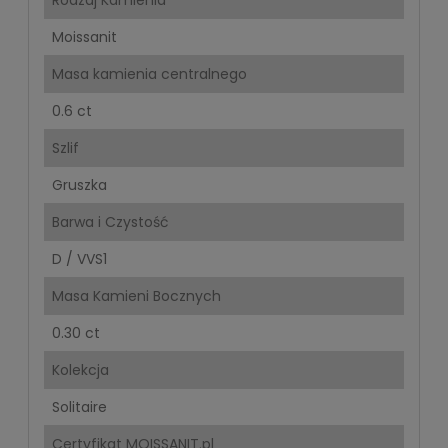
Moissanit
Masa kamienia centralnego
0.6 ct
Szlif
Gruszka
Barwa i Czystość
D / VVS1
Masa Kamieni Bocznych
0.30 ct
Kolekcja
Solitaire
Certyfikat MOISSANIT.pl