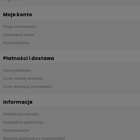
Moje konto
Twoje zamówienia
Ustawienia konta
Przechowalnia
Płatności i dostawa
Formy płatności
Czas i koszty dostawy
Czas realizacji zamówienia
Informacje
Polityka prywatności
Dożywotnia gwarancja
Grawerowanie
Biżuteria pozłacana z moissanitem