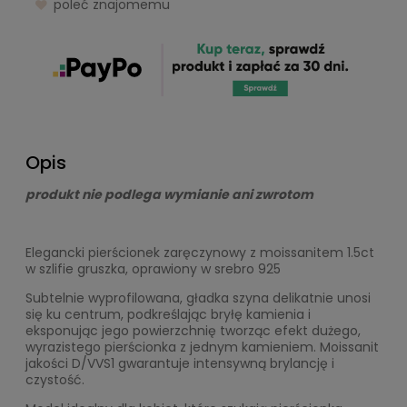
poleć znajomemu
Opis
produkt nie podlega wymianie ani zwrotom
Elegancki pierścionek zaręczynowy z moissanitem 1.5ct
w szlifie gruszka, oprawiony w srebro 925
Subtelnie wyprofilowana, gładka szyna delikatnie unosi
się ku centrum, podkreślając bryłę kamienia i
eksponując jego powierzchnię tworząc efekt dużego,
wyrazistego pierścionka z jednym kamieniem. Moissanit
jakości D/VVS1 gwarantuje intensywną brylancję i
czystość.