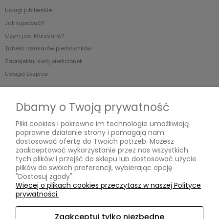
Usługi jubilerskie
Jak kupować?
Czym jest Moissanit?
Tabela rozmiarów pierścionków
Zaprojektuj swój pierścionek
Usługa Ekspres
O nas
Dbamy o Twoją prywatność
Blog
Pliki cookies i pokrewne im technologie umożliwiają
O Nas
poprawne działanie strony i pomagają nam
dostosować ofertę do Twoich potrzeb. Możesz
zaakceptować wykorzystanie przez nas wszystkich
tych plików i przejść do sklepu lub dostosować użycie
MOISSANIT.PL
plików do swoich preferencji, wybierając opcję
"Dostosuj zgody".
Biuro
Więcej o plikach cookies przeczytasz w naszej Polityce
Pn-Pt w godzinach 11.00-17.00 (po wcześniejszym umówieniu)
prywatności.
ul. Swarzewska 58 lok.3
01-821 Warszawa
Zaakceptuj tylko niezbędne