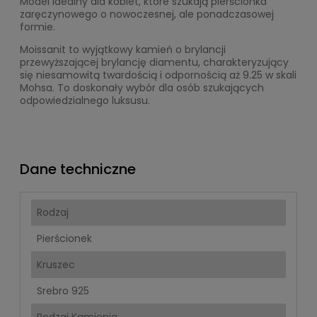
Model idealny dla kobiet, które szukają pierścionka
zaręczynowego o nowoczesnej, ale ponadczasowej
formie.
Moissanit to wyjątkowy kamień o brylancji
przewyższającej brylancję diamentu, charakteryzujący
się niesamowitą twardością i odpornością aż 9.25 w skali
Mohsa. To doskonały wybór dla osób szukających
odpowiedzialnego luksusu.
Dane techniczne
Rodzaj
Pierścionek
Kruszec
Srebro 925
Rodzaj Kamienia