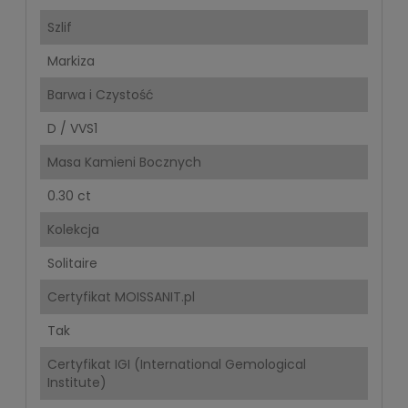
Szlif
Markiza
Barwa i Czystość
D / VVS1
Masa Kamieni Bocznych
0.30 ct
Kolekcja
Solitaire
Certyfikat MOISSANIT.pl
Tak
Certyfikat IGI (International Gemological
Institute)