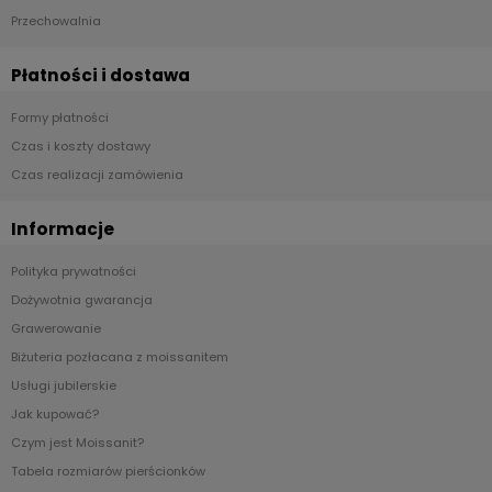
Przechowalnia
Płatności i dostawa
Formy płatności
Czas i koszty dostawy
Czas realizacji zamówienia
Informacje
Polityka prywatności
Dożywotnia gwarancja
Grawerowanie
Biżuteria pozłacana z moissanitem
Usługi jubilerskie
Jak kupować?
Czym jest Moissanit?
Tabela rozmiarów pierścionków