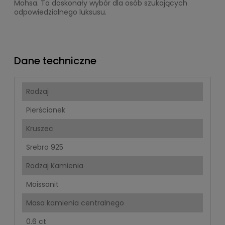
Mohsa. To doskonały wybór dla osób szukających
odpowiedzialnego luksusu.
Dane techniczne
Rodzaj
Pierścionek
Kruszec
Srebro 925
Rodzaj Kamienia
Moissanit
Masa kamienia centralnego
0.6 ct