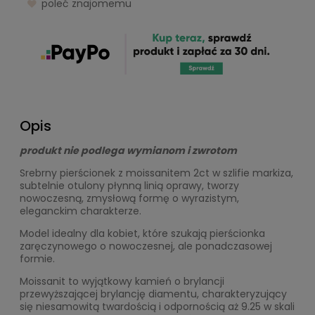
poleć znajomemu
Opis
produkt nie podlega wymianom i zwrotom
Srebrny pierścionek z moissanitem 2ct w szlifie markiza,
subtelnie otulony płynną linią oprawy, tworzy
nowoczesną, zmysłową formę o wyrazistym,
eleganckim charakterze.
Model idealny dla kobiet, które szukają pierścionka
zaręczynowego o nowoczesnej, ale ponadczasowej
formie.
Moissanit to wyjątkowy kamień o brylancji
przewyższającej brylancję diamentu, charakteryzujący
się niesamowitą twardością i odpornością aż 9.25 w skali