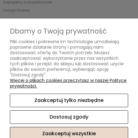
Zaprojektuj swój pierścionek
Usługa Ekspres
O nas
Dbamy o Twoją prywatność
Blog
Pliki cookies i pokrewne im technologie umożliwiają
O Nas
poprawne działanie strony i pomagają nam
dostosować ofertę do Twoich potrzeb. Możesz
zaakceptować wykorzystanie przez nas wszystkich
tych plików i przejść do sklepu lub dostosować użycie
MOISSANIT.PL
plików do swoich preferencji, wybierając opcję
"Dostosuj zgody".
Biuro
Więcej o plikach cookies przeczytasz w naszej Polityce
Pn-Pt w godzinach 11.00-17.00 (po wcześniejszym umówieniu)
prywatności.
ul. Swarzewska 58 lok.3
01-821 Warszawa
Zaakceptuj tylko niezbędne
Obsługa Klienta
Pn-Pt w godzinach 10.00-17.00
Dostosuj zgody
Tel. +48 732 220 323
sklep@moissanit.pl
Zaakceptuj wszystkie