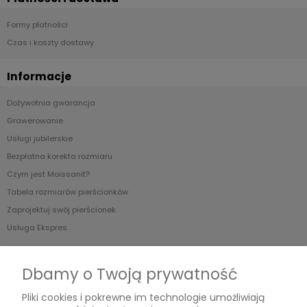
Formy płatności
Czas i koszty dostawy
Informacje
Dożywotnia gwarancja
Grawerowanie
Usługi jubilerskie
Bezpłatna korekta rozmiaru
Czym jest Moissanit?
Tabela rozmiarów pierścionków
Zaprojektuj swój pierścionek
Usługa Ekspres
O nas
Dbamy o Twoją prywatność
Blog
Pliki cookies i pokrewne im technologie umożliwiają
O Nas