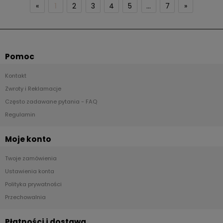
«
1
2
3
4
5
...
7
»
Pomoc
Kontakt
Zwroty i Reklamacje
Często zadawane pytania - FAQ
Regulamin
Moje konto
Twoje zamówienia
Ustawienia konta
Polityka prywatności
Przechowalnia
Płatności i dostawa