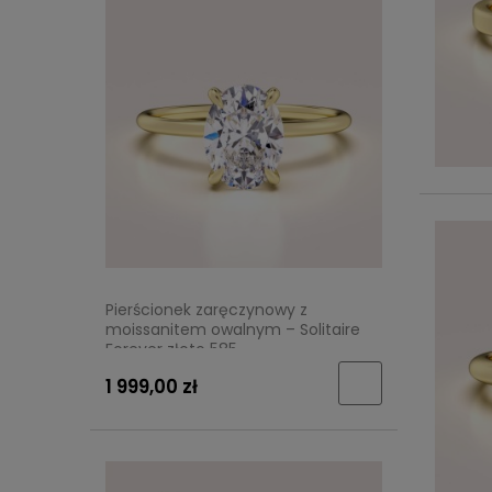
Pierścionek zaręczynowy z
moissanitem owalnym – Solitaire
Forever złoto 585
1 999,00 zł