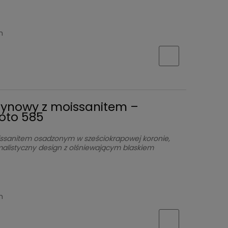
h
czynowy z moissanitem –
łoto 585
issanitem osadzonym w sześciokrapowej koronie,
malistyczny design z olśniewającym blaskiem
h