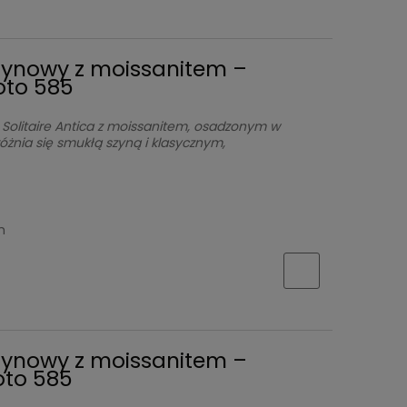
czynowy z moissanitem –
łoto 585
 Solitaire Antica z moissanitem, osadzonym w
óżnia się smukłą szyną i klasycznym,
h
czynowy z moissanitem –
łoto 585