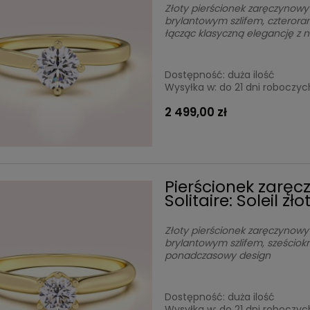
Złoty pierścionek zaręczynowy 
brylantowym szlifem, czterora
łącząc klasyczną elegancję z
Dostępność:
duża ilość
Wysyłka w:
do 21 dni roboczyc
2 499,00 zł
Pierścionek zaręc
Solitaire: Soleil zł
Złoty pierścionek zaręczynowy S
brylantowym szlifem, sześciok
ponadczasowy design
Dostępność:
duża ilość
Wysyłka w:
do 21 dni roboczyc