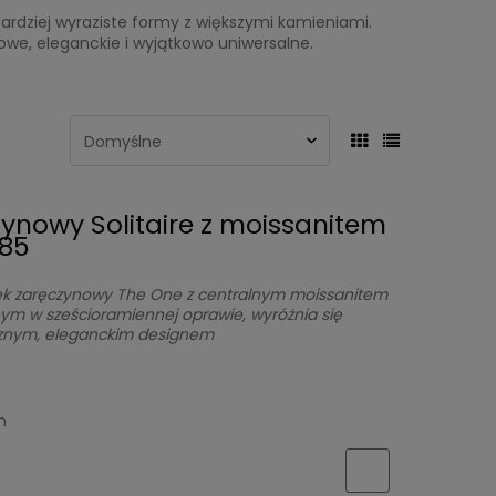
i bardziej wyraziste formy z większymi kamieniami.
sowe, eleganckie i wyjątkowo uniwersalne.
zynowy Solitaire z moissanitem
585
ek zaręczynowy The One z centralnym moissanitem
nym w sześcioramiennej oprawie, wyróżnia się
ycznym, eleganckim designem
h