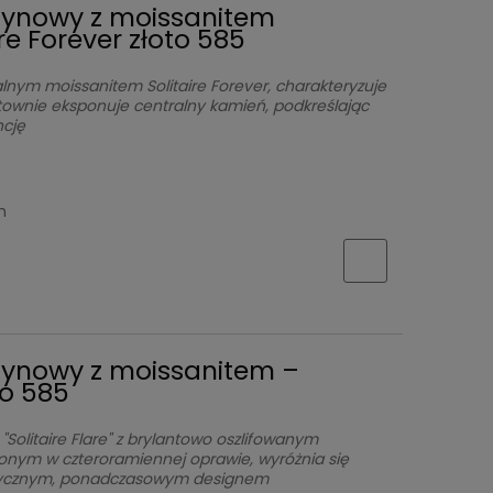
czynowy z moissanitem
re Forever złoto 585
lnym moissanitem Solitaire Forever, charakteryzuje
townie eksponuje centralny kamień, podkreślając
ncję
h
czynowy z moissanitem –
oto 585
"Solitaire Flare" z brylantowo oszlifowanym
nym w czteroramiennej oprawie, wyróżnia się
lasycznym, ponadczasowym designem