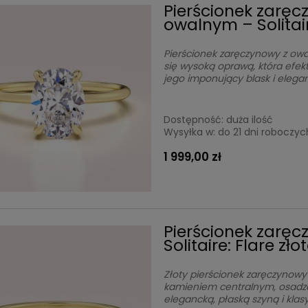
Pierścionek zarę
owalnym – Solitai
Pierścionek zaręczynowy z owa
się wysoką oprawą, która efek
jego imponujący blask i elega
Dostępność:
duża ilość
Wysyłka w:
do 21 dni roboczyc
1 999,00 zł
Pierścionek zarę
Solitaire: Flare zł
Złoty pierścionek zaręczynowy 
kamieniem centralnym, osadzo
elegancką, płaską szyną i k