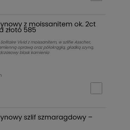
zynowy z moissanitem ok. 2ct
id złoto 585
olitaire Vivid z moissanitem, w szlifie Asscher,
ramienną oprawą oraz półokrągłą, gładką szyną,
adczasowy blask kamienia
h
zynowy szlif szmaragdowy –