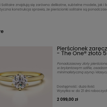
i Solitaire znajdują się zarówno delikatne, subtelne modele, jak 
tyczna konstrukcja sprawia, że pierścionki solitaire są ponadcza
re
Pierścionek zaręc
- The One® złoto 
Ponadczasowy zloty pierścion
w brylantowym szlifie, osadzo
minimalistyczną szyną i klas
Dostępność:
duża ilość
Wysyłka w:
do 21 dni roboczyc
2 099,00 zł