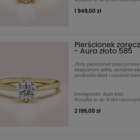
1 949,00 zł
Pierścionek zaręc
- Aura złoto 585
Złoty pierścionek zaręczynowy
klasycznym szlifie, wyróżnia 
podkreśla blask i czystość kam
Dostępność:
duża ilość
Wysyłka w:
do 21 dni roboczyc
2 199,00 zł