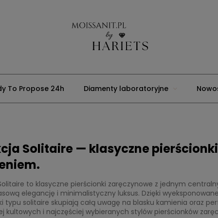
y To Propose 24h
Diamenty laboratoryjne
Nowoś
cznice
Premium
Usługi jubilerskie
Strona głó
cja Solitaire — klasyczne pierścion
eniem.
Solitaire to klasyczne pierścionki zaręczynowe z jednym centr
sową elegancję i minimalistyczny luksus. Dzięki wyeksponowan
ki typu solitaire skupiają całą uwagę na blasku kamienia oraz p
ej kultowych i najczęściej wybieranych stylów pierścionków zar