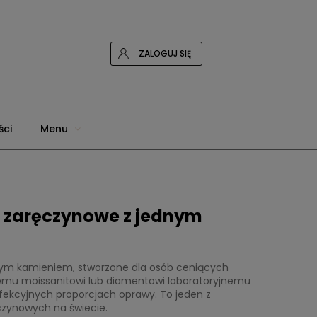
ZALOGUJ SIĘ
ci
Menu
wna
Blog
Moonstone
ki zaręczynowe z jednym
alnym kamieniem, stworzone dla osób ceniących
emu moissanitowi lub diamentowi laboratoryjnemu
erfekcyjnych proporcjach oprawy. To jeden z
ęczynowych na świecie.