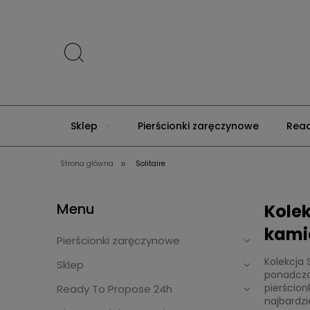
Sklep
Pierścionki zaręczynowe
Read
»
Strona główna
Solitaire
Kamienie jubilerskie Moissanite
Złote Ro
Menu
Kolek
kami
Pierścionki zaręczynowe
Kolekcja 
Sklep
ponadcza
pierścion
Ready To Propose 24h
najbardzi