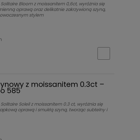
Solitaire Bloom z moissanitem 0,6ct, wyróżnia się
mienną oprawą oraz delikatnie zakrzywioną szyną,
 nowoczesnym stylem
h
zynowy z moissanitem 0.3ct –
oto 585
olitaire Soleil z moissanitem 0.3 ct, wyróżnia się
rapkową oprawą i smukłą szyną, tworząc subtelny i
h