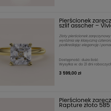
Pierścionek zaręc
szlif asscher – Viv
Zloty pierścionek zaręczynowy S
wyróżnia się klasyczną cztero
podkreślając elegancję i pon
Dostępność:
duża ilość
Wysyłka w:
do 21 dni roboczyc
3 599,00 zł
Pierścionek zaręc
Rapture złoto 585