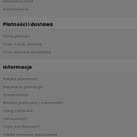
Ustawienia konta
Przechowalnia
Płatności i dostawa
Formy płatności
Czas i koszty dostawy
Czas realizacji zamówienia
Informacje
Polityka prywatności
Dożywotnia gwarancja
Grawerowanie
Biżuteria pozłacana z moissanitem
Usługi jubilerskie
Jak kupować?
Czym jest Moissanit?
Tabela rozmiarów pierścionków