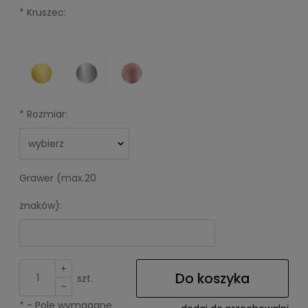
*
Kruszec:
*
Rozmiar:
Grawer (max.20
znaków):
+
Do koszyka
szt.
-
*
- Pole wymagane