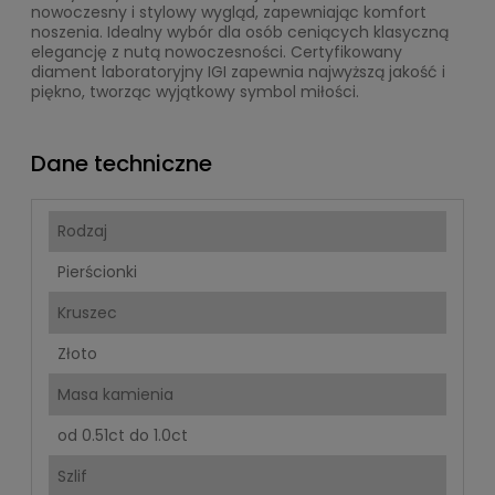
nowoczesny i stylowy wygląd, zapewniając komfort
noszenia. Idealny wybór dla osób ceniących klasyczną
elegancję z nutą nowoczesności. Certyfikowany
diament laboratoryjny IGI zapewnia najwyższą jakość i
piękno, tworząc wyjątkowy symbol miłości.
Dane techniczne
Rodzaj
Pierścionki
Kruszec
Złoto
Masa kamienia
od 0.51ct do 1.0ct
Szlif