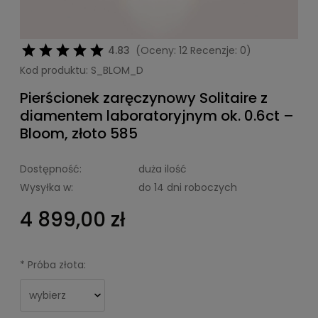
4.83
(Oceny: 12 Recenzje: 0)
Kod produktu:
S_BLOM_D
Pierścionek zaręczynowy Solitaire z
diamentem laboratoryjnym ok. 0.6ct –
Bloom, złoto 585
Dostępność:
duża ilość
Wysyłka w:
do 14 dni roboczych
4 899,00 zł
*
Próba złota: