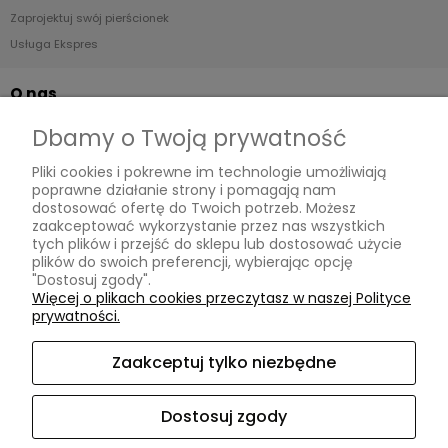
Zaprojektuj swój pierścionek
Usługa Ekspres
O nas
Dbamy o Twoją prywatność
Kontakt i dane firmy
Blog
Pliki cookies i pokrewne im technologie umożliwiają
O Nas
poprawne działanie strony i pomagają nam
dostosować ofertę do Twoich potrzeb. Możesz
zaakceptować wykorzystanie przez nas wszystkich
tych plików i przejść do sklepu lub dostosować użycie
MOISSANIT.PL
plików do swoich preferencji, wybierając opcję
"Dostosuj zgody".
Biuro
Więcej o plikach cookies przeczytasz w naszej Polityce
Pn-Pt w godzinach 11.00-17.00 (po wcześniejszym umówieniu)
prywatności.
ul. Swarzewska 58 lok.3
01-821 Warszawa
Zaakceptuj tylko niezbędne
Obsługa Klienta
Pn-Pt w godzinach 10.00-17.00
Dostosuj zgody
Tel. +48 732 220 323
sklep@moissanit.pl