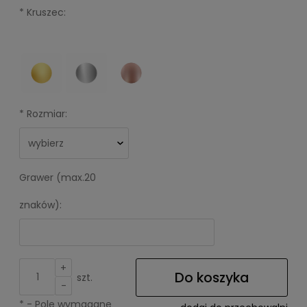
*
Kruszec:
*
Rozmiar:
Grawer (max.20
znaków):
+
Do koszyka
szt.
-
*
- Pole wymagane