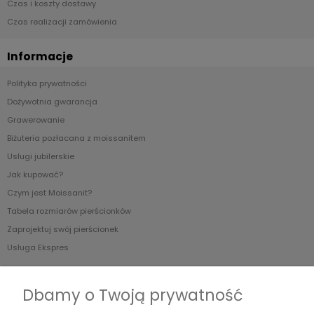
Czas i koszty dostawy
Czas realizacji zamówienia
Informacje
Polityka prywatności
Dożywotnia gwarancja
Grawerowanie
Biżuteria pozłacana z moissanitem
Usługi jubilerskie
Jak kupować?
Czym jest Moissanit?
Tabela rozmiarów pierścionków
Zaprojektuj swój pierścionek
Usługa Ekspres
O nas
Dbamy o Twoją prywatność
Blog