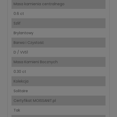
Masa kamienia centralnego
0.6 ct
Szlif
Brylantowy
Barwa i Czystość
D / VVS1
Masa Kamieni Bocznych
0.30 ct
Kolekcja
Solitaire
Certyfikat MOISSANIT.pl
Tak