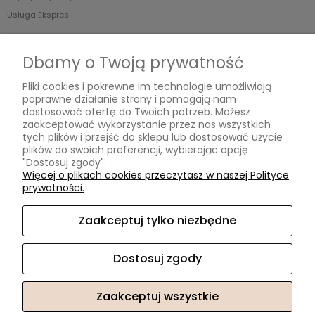
Usługa Ekspres
O nas
Dbamy o Twoją prywatność
Blog
Pliki cookies i pokrewne im technologie umożliwiają
O Nas
poprawne działanie strony i pomagają nam
dostosować ofertę do Twoich potrzeb. Możesz
zaakceptować wykorzystanie przez nas wszystkich
tych plików i przejść do sklepu lub dostosować użycie
MOISSANIT.PL
plików do swoich preferencji, wybierając opcję
"Dostosuj zgody".
Biuro
Więcej o plikach cookies przeczytasz w naszej Polityce
Pn-Pt w godzinach 11.00-17.00 (po wcześniejszym umówieniu)
prywatności.
ul. Swarzewska 58 lok.3
01-821 Warszawa
Zaakceptuj tylko niezbędne
Obsługa Klienta
Pn-Pt w godzinach 10.00-17.00
Dostosuj zgody
Tel. +48 732 220 323
sklep@moissanit.pl
Zaakceptuj wszystkie