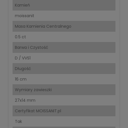
Kamień
moissanit
Masa Kamienia Centralnego
0.5 ct
Barwa i Czystość
D / VVS1
Długość
16 cm
Wymiary zawieszki
27x14 mm
Certyfikat MOISSANIT.pl
Tak