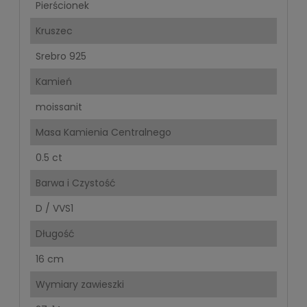
Pierścionek
Kruszec
Srebro 925
Kamień
moissanit
Masa Kamienia Centralnego
0.5 ct
Barwa i Czystość
D / VVS1
Długość
16 cm
Wymiary zawieszki