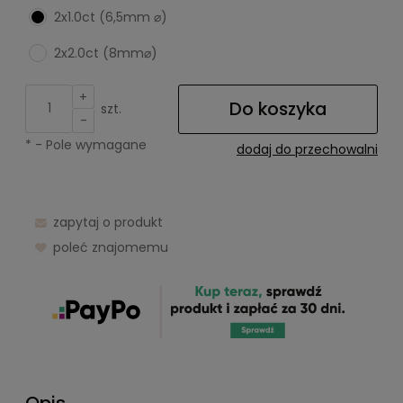
2x1.0ct (6,5mm ⌀)
2x2.0ct (8mm⌀)
+
Do koszyka
szt.
-
*
- Pole wymagane
dodaj do przechowalni
zapytaj o produkt
poleć znajomemu