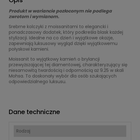
Opis
Produkt w wariancie pozłoconym nie podlega
zwrotom i wymianom.
Srebrne kolczyki z moissanitami to elegancki i
ponadczasowy dodatek, który podkreśla blask każdej
stylizacji. Idealne na co dzień i wyjątkowe okazje,
zapewniają luksusowy wygląd dzięki wyjątkowemu
połyskowi kamieni.
Moissanit to wyjątkowy kamień o brylancji
przewyższającej tej diamentowej, charakteryzujący się
niesamowitą twardością i odpornością aż 9.25 w skali
Mohsa. To doskonały wybór dla osób szukających
odpowiedzialnego luksusu.
Dane techniczne
Rodzaj