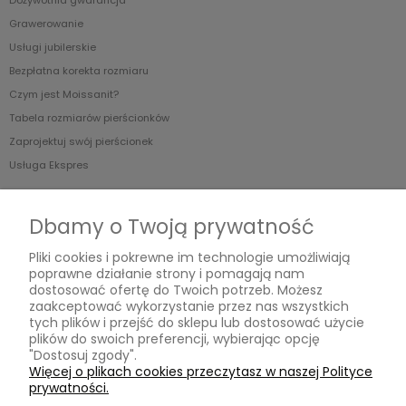
Grawerowanie
Usługi jubilerskie
Bezpłatna korekta rozmiaru
Czym jest Moissanit?
Tabela rozmiarów pierścionków
Zaprojektuj swój pierścionek
Usługa Ekspres
O nas
Dbamy o Twoją prywatność
Blog
Pliki cookies i pokrewne im technologie umożliwiają
O Nas
poprawne działanie strony i pomagają nam
dostosować ofertę do Twoich potrzeb. Możesz
zaakceptować wykorzystanie przez nas wszystkich
tych plików i przejść do sklepu lub dostosować użycie
MOISSANIT.PL
plików do swoich preferencji, wybierając opcję
"Dostosuj zgody".
Biuro
Więcej o plikach cookies przeczytasz w naszej Polityce
Pn-Pt w godzinach 11.00-17.00 (po wcześniejszym umówieniu)
prywatności.
ul. Swarzewska 58 lok.3