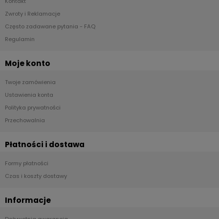
Kontakt
Zwroty i Reklamacje
Często zadawane pytania - FAQ
Regulamin
Moje konto
Twoje zamówienia
Ustawienia konta
Polityka prywatności
Przechowalnia
Płatności i dostawa
Formy płatności
Czas i koszty dostawy
Informacje
Dożywotnia gwarancja