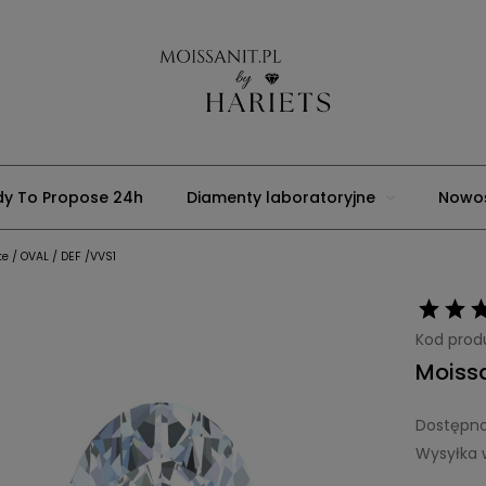
y To Propose 24h
Diamenty laboratoryjne
Nowoś
e / OVAL / DEF /VVS1
Usługi jubilerskie
Strona główna
Blog
Moons
Kod prod
Moissa
Dostępno
Wysyłka 