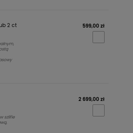
ub 2 ct
599,00 zł
walnym,
ostą
zasowy
2 699,00 zł
 szlifie
awą,