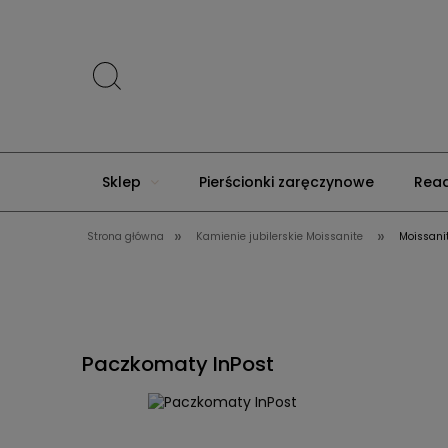
Sklep
Pierścionki zaręczynowe
Read
»
»
Strona główna
Kamienie jubilerskie Moissanite
Moissanit
Menu
Złote Rocznice
Premium
Paczkomaty InPost