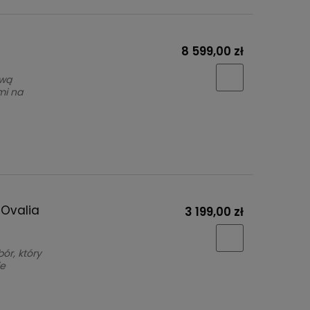
8 599,00 zł
ową
mi na
 Ovalia
3 199,00 zł
ór, który
je