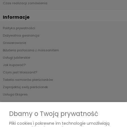
Czas realizacji zamówienia
Informacje
Polityka prywatności
Dożywotnia gwarancja
Grawerowanie
Biżuteria pozłacana z moissanitem
Usługi jubilerskie
Jak kupować?
Czym jest Moissanit?
Tabela rozmiarów pierścionków
Zaprojektuj swój pierścionek
Usługa Ekspres
O nas
Dbamy o Twoją prywatność
Blog
Pliki cookies i pokrewne im technologie umożliwiają
O Nas