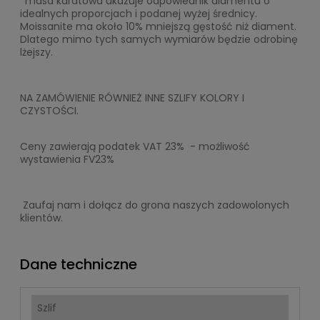
*masa karatowa ukazuje odpowiednik diamentu o
idealnych proporcjach i podanej wyżej średnicy.
Moissanite ma około 10% mniejszą gęstość niż diament.
Dlatego mimo tych samych wymiarów będzie odrobinę
lżejszy.
NA ZAMÓWIENIE RÓWNIEŻ INNE SZLIFY KOLORY I
CZYSTOŚCI.
Ceny zawierają podatek VAT 23% - możliwość
wystawienia FV23%
Zaufaj nam i dołącz do grona naszych zadowolonych
klientów.
Dane techniczne
Szlif