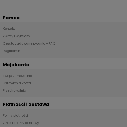
Pomoc
Kontakt
Zwroty i wymiany
Często zadawane pytania - FAQ
Regulamin
Moje konto
Twoje zamówienia
Ustawienia konta
Przechowalnia
Płatności i dostawa
Formy płatności
Czas i koszty dostawy