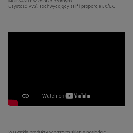
MOISSANITE w kolorze czarnym.
Czystość VVS1, zachwycający szlif i proporcje EX/EX.
Wszystkie produkty w naszym sklepie posiadają