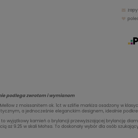
zapy
pol
nie podlega zwrotom i wymianom
 Mellow z moissanitem ok. 1ct w szlifie markiza osadzony w klas
tycznym, a jednocześnie eleganckim designem, idealnie podkreślaj
 to wyjątkowy kamień o brylancji przewyższającej brylancję dia
ią aż 9.25 w skali Mohsa. To doskonały wybór dla osób szukając