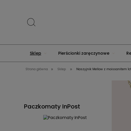
Sklep
Pierścionki zaręczynowe
R
»
»
Strona główna
Sklep
Naszyjnik Mellow z moissanitem 1ct
Nowości
Paczkomaty InPost