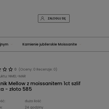
ZALOGUJ SIĘ
yjnym
Kamienie jubilerskie Moissanite
0
(Oceny: 0 Recenzje: 0)
uktu:
NMEL-MAR
nik Mellow z moissanitem 1ct szlif
a - złoto 585
ść:
duża ilość
w:
24 godziny