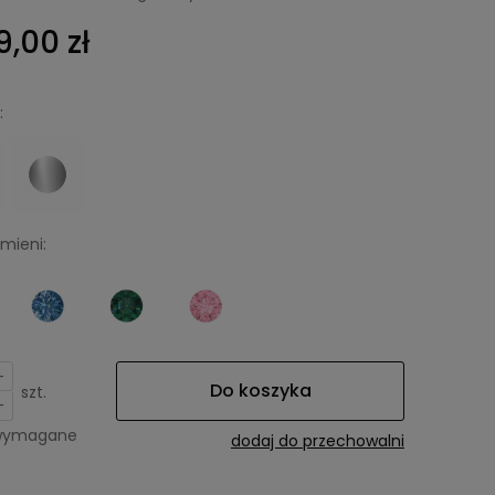
9,00 zł
:
mieni:
+
Do koszyka
szt.
-
 wymagane
dodaj do przechowalni