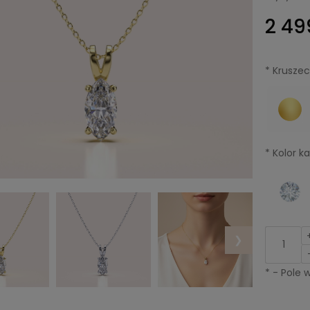
2 49
*
Kruszec
*
Kolor ka
❯
*
- Pole