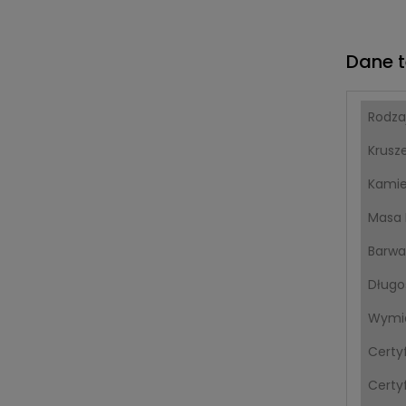
Dane t
Rodza
Krusz
Kami
Masa 
Barwa
Długo
Wymia
Certy
Certyf