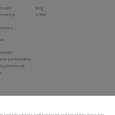
atności
Blog
warancja
O Nas
e
acana z
kie
ssanit?
arów pierścionków
ój pierścionek
s