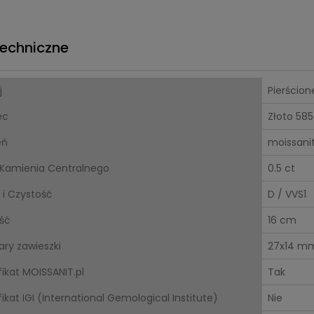
echniczne
j
Pierścion
ec
Złoto 585
eń
moissani
Kamienia Centralnego
0.5 ct
 i Czystość
D / VVS1
ść
16 cm
ry zawieszki
27x14 m
fikat MOISSANIT.pl
Tak
ikat IGI (International Gemological Institute)
Nie