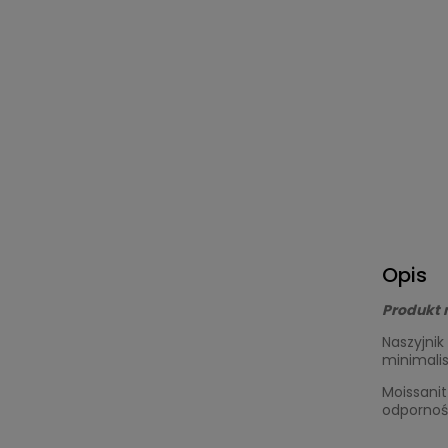
Opis
Produkt 
Naszyjnik
minimalis
Moissanit
odpornośc