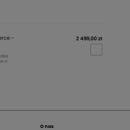
erce -
2 499,00 zł
róba
ce o
O nas