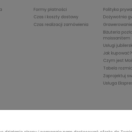
a
Formy płatności
Polityka pryw
Czas i koszty dostawy
Dożywotnia g
Czas realizacji zamówienia
Grawerowani
Biżuteria pozł
moissanitem
Usługi jubilers
Jak kupować?
Czym jest Moi
Tabela rozmi
Zaprojektuj sw
Usługa Ekspre