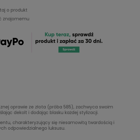
taj o produkt
eć znajomemu
ycznej oprawie ze złota (próba 585), zachwyca swoim
ąc dekolt i dodając blasku każdej stylizacji.
mentu, charakteryzujący się niesamowitą twardością i
ych odpowiedzialnego luksusu.