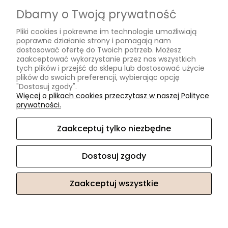
O nas
Dbamy o Twoją prywatność
Blog
Pliki cookies i pokrewne im technologie umożliwiają
O Nas
poprawne działanie strony i pomagają nam
dostosować ofertę do Twoich potrzeb. Możesz
zaakceptować wykorzystanie przez nas wszystkich
tych plików i przejść do sklepu lub dostosować użycie
MOISSANIT.PL
plików do swoich preferencji, wybierając opcję
"Dostosuj zgody".
Biuro
Więcej o plikach cookies przeczytasz w naszej Polityce
Pn-Pt w godzinach 11.00-17.00 (po wcześniejszym umówieniu)
prywatności.
ul. Swarzewska 58 lok.3
01-821 Warszawa
Zaakceptuj tylko niezbędne
Obsługa Klienta
Pn-Pt w godzinach 10.00-17.00
Dostosuj zgody
Tel. +48 732 220 323
sklep@moissanit.pl
Zaakceptuj wszystkie
Sklep internetowy Shoper Premium