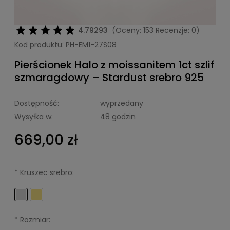
4.79293
(Oceny: 153 Recenzje: 0)
Kod produktu:
PH-EM1-27S08
Pierścionek Halo z moissanitem 1ct szlif
szmaragdowy – Stardust srebro 925
Dostępność:
wyprzedany
Wysyłka w:
48 godzin
669,00 zł
*
Kruszec srebro:
*
Rozmiar: