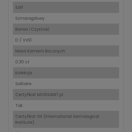
Szlif
Szmaragdowy
Barwa i Czystość
D / VVS1
Masa Kamieni Bocznych
0.30 ct
Kolekcja
Solitaire
Certyfikat MOISSANIT.pl
Tak
Certyfikat IGI (International Gemological
Institute)