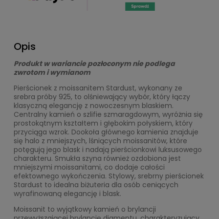
Opis
Produkt w wariancie pozłoconym nie podlega
zwrotom i wymianom
Pierścionek z moissanitem Stardust, wykonany ze
srebra próby 925, to olśniewający wybór, który łączy
klasyczną elegancję z nowoczesnym blaskiem.
Centralny kamień o szlifie szmaragdowym, wyróżnia się
prostokątnym kształtem i głębokim połyskiem, który
przyciąga wzrok. Dookoła głównego kamienia znajduje
się halo z mniejszych, lśniących moissanitów, które
potęgują jego blask i nadają pierścionkowi luksusowego
charakteru. Smukła szyna również ozdobiona jest
mniejszymi moissanitami, co dodaje całości
efektownego wykończenia. Stylowy, srebrny pierścionek
Stardust to idealna biżuteria dla osób ceniących
wyrafinowaną elegancję i blask.
Moissanit to wyjątkowy kamień o brylancji
przewyższającej brylancję diamentu, charakteryzujący