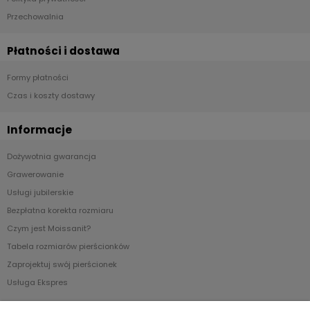
Przechowalnia
Płatności i dostawa
Formy płatności
Czas i koszty dostawy
Informacje
Dożywotnia gwarancja
Grawerowanie
Usługi jubilerskie
Bezpłatna korekta rozmiaru
Czym jest Moissanit?
Tabela rozmiarów pierścionków
Zaprojektuj swój pierścionek
Usługa Ekspres