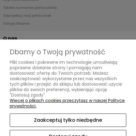
Tabela rozmiarów pierścionków
Zaprojektuj swój pierścionek
Usługa Ekspres
O nas
Dbamy o Twoją prywatność
Kontakt i dane firmy
Blog
Pliki cookies i pokrewne im technologie umożliwiają
O Nas
poprawne działanie strony i pomagają nam
dostosować ofertę do Twoich potrzeb. Możesz
zaakceptować wykorzystanie przez nas wszystkich
tych plików i przejść do sklepu lub dostosować użycie
MOISSANIT.PL
plików do swoich preferencji, wybierając opcję
"Dostosuj zgody".
Biuro
Więcej o plikach cookies przeczytasz w naszej Polityce
Pn-Pt w godzinach 11.00-17.00 (po wcześniejszym umówieniu)
prywatności.
ul. Swarzewska 58 lok.3
01-821 Warszawa
Zaakceptuj tylko niezbędne
Obsługa Klienta
Pn-Pt w godzinach 10.00-17.00