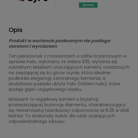
Opis
Produkt w wariancie pozłoconym nie podlega
zwrotom i wymianom
Ten pierścionek z moissanitem o szlifie brylantowym w
oprawie halo, wykonany ze srebra 925, wyróżnia się
subtelnym blaskiem otaczających kamieni, osadzonych
na zwężającej się ku górze szynie, która idealnie
podkreśla elegancję centralnego kamienia, a
dodatkowo posiada ukryte halo (hidden halo), które
dodaje głębi i wyjątkowego blasku.
Moissanit to wyjątkowy kamień o brylancji
przewyższającej brylancję diamentu, charakteryzujący
się niesamowitą twardością i odpornością aż 9.25 w skali
Mohsa. To doskonały wybór dla osób szukających
odpowiedzialnego luksusu.