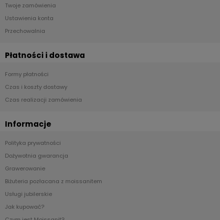
Twoje zamówienia
Ustawienia konta
Przechowalnia
Płatności i dostawa
Formy płatności
Czas i koszty dostawy
Czas realizacji zamówienia
Informacje
Polityka prywatności
Dożywotnia gwarancja
Grawerowanie
Biżuteria pozłacana z moissanitem
Usługi jubilerskie
Jak kupować?
Czym jest Moissanit?