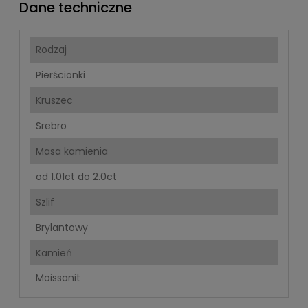
Dane techniczne
Rodzaj
Pierścionki
Kruszec
Srebro
Masa kamienia
od 1.01ct do 2.0ct
Szlif
Brylantowy
Kamień
Moissanit