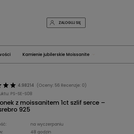
ZALOGUJ SIĘ
wości
Kamienie jubilerskie Moissanite
tone
4.98214
(Oceny: 56 Recenzje: 0)
uktu:
PS-SE-S08
ionek z moissanitem 1ct szlif serce –
srebro 925
ść:
na wyczerpaniu
w:
48 godzin