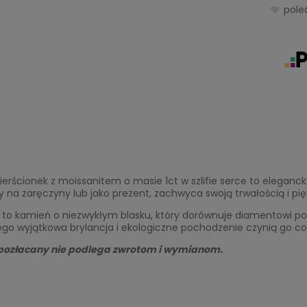
pol
ierścionek z moissanitem o masie 1ct w szlifie serce to eleganc
 na zaręczyny lub jako prezent, zachwyca swoją trwałością i pi
 to kamień o niezwykłym blasku, który dorównuje diamentowi pod
go wyjątkowa brylancja i ekologiczne pochodzenie czynią go co
pozłacany nie podlega zwrotom i wymianom.