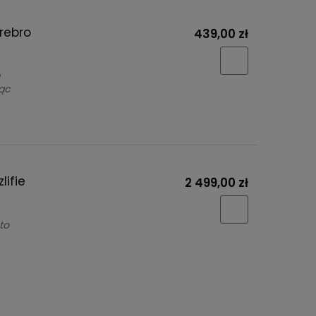
srebro
439,00 zł
ą
ąc
lifie
2 499,00 zł
to