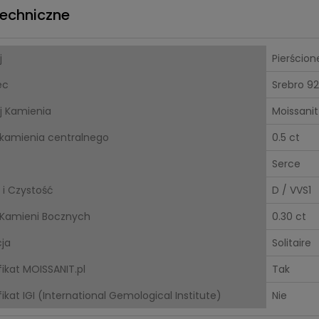
echniczne
j
Pierścion
ec
Srebro 9
j Kamienia
Moissanit
kamienia centralnego
0.5 ct
Serce
 i Czystość
D / VVS1
Kamieni Bocznych
0.30 ct
cja
Solitaire
fikat MOISSANIT.pl
Tak
ikat IGI (International Gemological Institute)
Nie