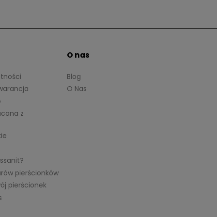
O nas
atności
Blog
warancja
O Nas
e
acana z
kie
ssanit?
arów pierścionków
ój pierścionek
s