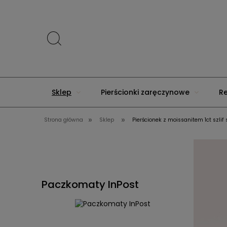
Sklep
Pierścionki zaręczynowe
R
»
»
Strona główna
Sklep
Pierścionek z moissanitem 1ct szlif
Menu
Złote Rocznice
Premium
Paczkomaty InPost