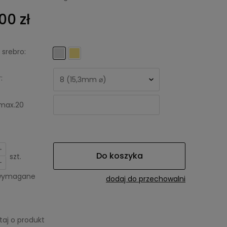
00 zł
 srebro:
:
max.20
+
Do koszyka
szt.
-
 wymagane
dodaj do przechowalni
taj o produkt