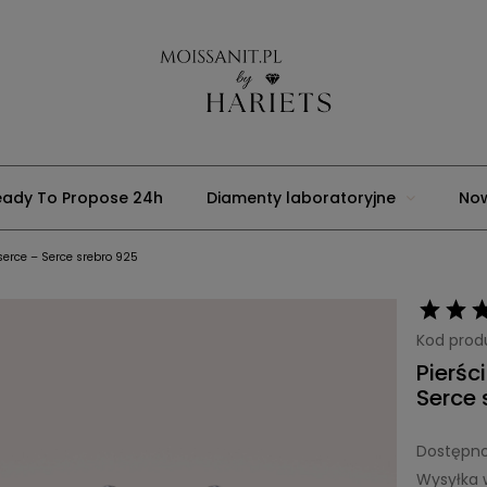
eady To Propose 24h
Diamenty laboratoryjne
No
 serce – Serce srebro 925
Usługi jubilerskie
Strona główna
Blog
Moons
Kod prod
Pierśc
Serce 
Dostępno
Wysyłka 