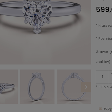
599,
*
Kruszec
*
Rozmiar
Grawer (
znaków):
❯
*
- Pole
zapy