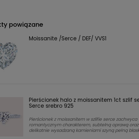
kty powiązane
Moissanite /Serce / DEF/ VVS1
Pierścionek halo z moissanitem 1ct szlif s
Serce srebro 925
Pierścionek z moissanitem w szlifie serce zachwyca
romantycznym charakterem, subtelną oprawą oraz
delikatnie wysadzaną kamieniami szyną pełną blask