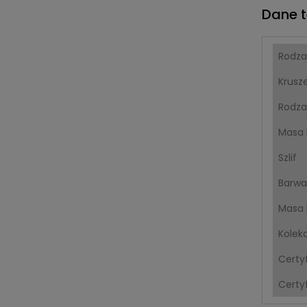
Dane t
Rodza
Krusz
Rodza
Masa 
Szlif
Barwa
Masa 
Kolek
Certy
Certyf