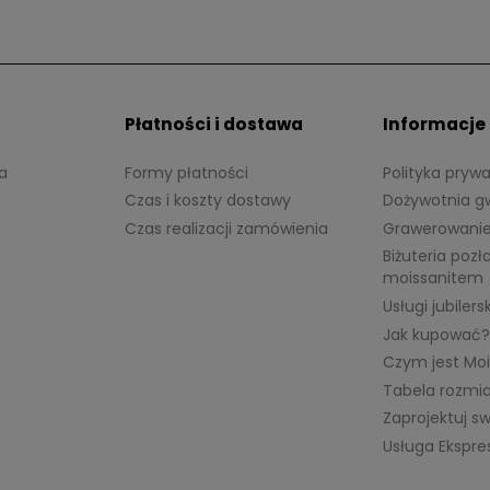
Płatności i dostawa
Informacje
a
Formy płatności
Polityka pryw
Czas i koszty dostawy
Dożywotnia g
Czas realizacji zamówienia
Grawerowani
Biżuteria pozł
moissanitem
Usługi jubilers
Jak kupować?
Czym jest Moi
Tabela rozmi
Zaprojektuj sw
Usługa Ekspre