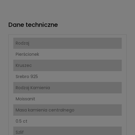
Dane techniczne
Rodzaj
Pierścionek
Kruszec
Srebro 925
Rodzaj Kamienia
Moissanit
Masa kamienia centralnego
0.5 ct
Szlif