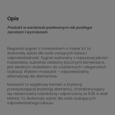
Opis
Produkt w wariancie pozłoconym nie podlega
zwrotom i wymianom
Elegancki sygnet z moissanitem o masie 1ct to
doskonały wybór dla osób ceniących luksus i
odpowiedzialność. Sygnet wykonany z najwyższej jakości
materiałów, subtelnie zdobiony bocznymi kamieniami,
jest idealnym dodatkiem do codziennych i eleganckich
stylizacji. Wybierz moissanit – odpowiedzialną
alternatywę dla diamentów.
Moissanit to wyjątkowy kamień o brylancji
przewyższającej brylancję diamentu, charakteryzujący
się niesamowitą twardością i odpornością aż 9.25 w skali
Mohsa. To doskonały wybór dla osób szukających
odpowiedzialnego luksusu