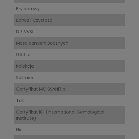
Brylantowy
Barwa i Czystość
D / VVS1
Masa Kamieni Bocznych
0.30 ct
Kolekcja
Solitaire
Certyfikat MOISSANIT.pl
Tak
Certyfikat IGI (International Gemological
Institute)
Nie