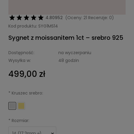
4.80952
(Oceny: 21 Recenzje: 0)
Kod produktu:
SYG1MS14
Sygnet z moissanitem 1ct – srebro 925
Dostępność:
na wyczerpaniu
Wysyłka w:
48 godzin
499,00 zł
*
Kruszec srebro:
*
Rozmiar: