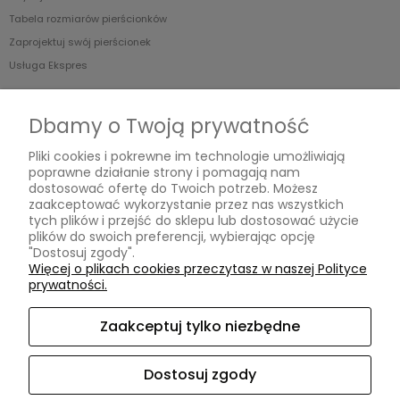
Tabela rozmiarów pierścionków
Zaprojektuj swój pierścionek
Usługa Ekspres
O nas
Dbamy o Twoją prywatność
Blog
Pliki cookies i pokrewne im technologie umożliwiają
O Nas
poprawne działanie strony i pomagają nam
dostosować ofertę do Twoich potrzeb. Możesz
zaakceptować wykorzystanie przez nas wszystkich
tych plików i przejść do sklepu lub dostosować użycie
MOISSANIT.PL
plików do swoich preferencji, wybierając opcję
"Dostosuj zgody".
Biuro
Więcej o plikach cookies przeczytasz w naszej Polityce
Pn-Pt w godzinach 11.00-17.00 (po wcześniejszym umówieniu)
prywatności.
ul. Swarzewska 58 lok.3
01-821 Warszawa
Zaakceptuj tylko niezbędne
Obsługa Klienta
Pn-Pt w godzinach 10.00-17.00
Dostosuj zgody
Tel. +48 732 220 323
sklep@moissanit.pl